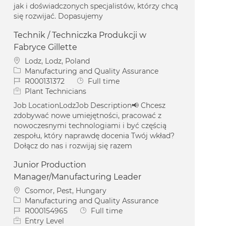
jak i doświadczonych specjalistów, którzy chcą
się rozwijać. Dopasujemy
Technik / Techniczka Produkcji w
Fabryce Gillette
Location
Lodz, Lodz, Poland
Category
Manufacturing and Quality Assurance
Job Id
Job Type
R000131372
Full time
Plant Technicians
Job LocationLodzJob Description📢 Chcesz
zdobywać nowe umiejętności, pracować z
nowoczesnymi technologiami i być częścią
zespołu, który naprawdę docenia Twój wkład?
Dołącz do nas i rozwijaj się razem
Junior Production
Manager/Manufacturing Leader
Location
Csomor, Pest, Hungary
Category
Manufacturing and Quality Assurance
Job Id
Job Type
R000154965
Full time
Entry Level