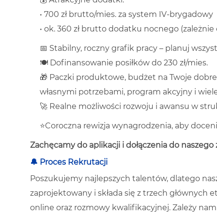
• 700 zł brutto/mies. za system IV-brygadowy
• ok. 360 zł brutto dodatku nocnego (zależni
📅 Stabilny, roczny grafik pracy – planuj wsz
🍽️ Dofinansowanie posiłków do 230 zł/mies.
🎁 Paczki produktowe, budżet na Twoje dobr
własnymi potrzebami, program akcyjny i wiel
🚀 Realne możliwości rozwoju i awansu w stru
⭐Coroczna rewizja wynagrodzenia, aby docenić
Zachęcamy do aplikacji i dołączenia do naszego 
🔔 Proces Rekrutacji
Poszukujemy najlepszych talentów, dlatego nas
zaprojektowany i składa się z trzech głównych et
online oraz rozmowy kwalifikacyjnej. Zależy nam