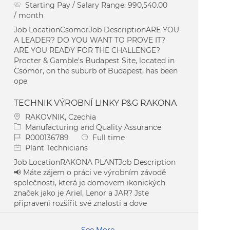
Starting Pay / Salary Range:
990,540.00
/ month
Job LocationCsomorJob DescriptionARE YOU
A LEADER? DO YOU WANT TO PROVE IT?
ARE YOU READY FOR THE CHALLENGE?
Procter & Gamble's Budapest Site, located in
Csömör, on the suburb of Budapest, has been
ope
TECHNIK VÝROBNÍ LINKY P&G RAKONA
Location
RAKOVNIK, Czechia
Category
Manufacturing and Quality Assurance
Job Id
Job Type
R000136789
Full time
Plant Technicians
Job LocationRAKONA PLANTJob Description
📢 Máte zájem o práci ve výrobním závodě
společnosti, která je domovem ikonických
značek jako je Ariel, Lenor a JAR? Jste
připraveni rozšířit své znalosti a dove
See More