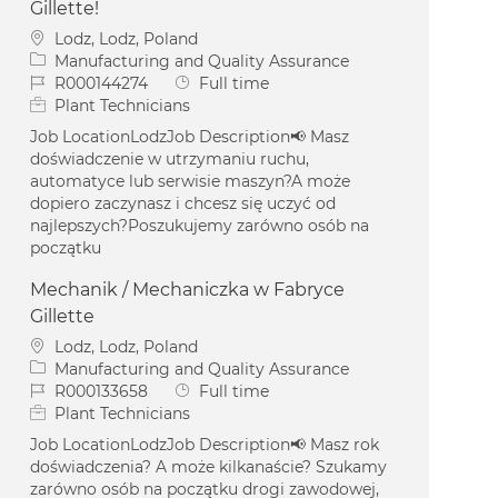
Gillette!
Location
Lodz, Lodz, Poland
Category
Manufacturing and Quality Assurance
Job Id
Job Type
R000144274
Full time
Plant Technicians
Job LocationLodzJob Description📢 Masz
doświadczenie w utrzymaniu ruchu,
automatyce lub serwisie maszyn?A może
dopiero zaczynasz i chcesz się uczyć od
najlepszych?Poszukujemy zarówno osób na
początku
Mechanik / Mechaniczka w Fabryce
Gillette
Location
Lodz, Lodz, Poland
Category
Manufacturing and Quality Assurance
Job Id
Job Type
R000133658
Full time
Plant Technicians
Job LocationLodzJob Description📢 Masz rok
doświadczenia? A może kilkanaście? Szukamy
zarówno osób na początku drogi zawodowej,