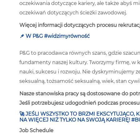
oczekiwania dotyczące kariery, ale także abyś m
oczekiwań dotyczących ścieżki zawodowej.
Więcej informacji dotyczących procesu rekrutacji
📌 W P&G #widzimyrówność
P&G to pracodawca równych szans, gdzie szacun
fundamenty naszej kultury. Tworzymy firmę, w k
nauki, sukcesu i rozwoju. Nie dyskryminujemy ze w
seksualną, tożsamość seksualną, wiek, stan cywi
Nasze stanowiska pracy są dostosowane do potr
Jeśli potrzebujesz udogodnień podczas procesu r
🚀
JEŚLI WSZYSTKO TO BRZMI EKSCYTUJĄCO, K
NA WIĘCEJ NIŻ TYLKO NA SWOJĄ KARIERĘ! 
Job Schedule