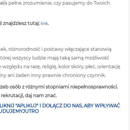
iał/a pełne zrozumienie, czy pasujemy do Twoich
 znajdziesz tutaj:
link
.
ek, różnorodność i postawy włączające stanowią
tórej wszyscy ludzie mają taką samą możliwość
zględu na rasę, religię, kolor skóry, płeć, orientację
lny ani żaden inny prawnie chroniony czynnik.
zeb osób z różnymi stopniami niepełnosprawności.
ekrutacji, daj nam znać.
LIKNIJ "APLIKUJ" I DOŁĄCZ DO NAS, ABY WPŁYWAĆ
#BUDUJEMYJUTRO