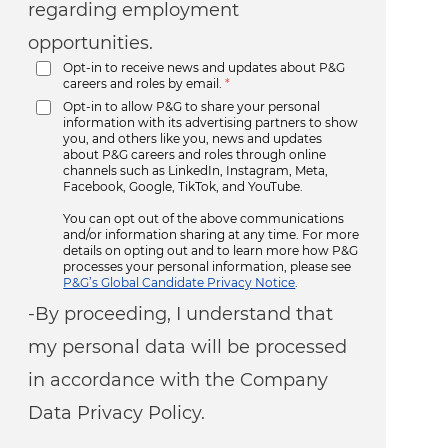
regarding employment
opportunities.
Opt-in to receive news and updates about P&G
careers and roles by email.
*
Opt-in to allow P&G to share your personal
information with its advertising partners to show
you, and others like you, news and updates
about P&G careers and roles through online
channels such as LinkedIn, Instagram, Meta,
Facebook, Google, TikTok, and YouTube.
You can opt out of the above communications
and/or information sharing at any time. For more
details on opting out and to learn more how P&G
processes your personal information, please see
P&G’s Global Candidate Privacy Notice
.
-By proceeding, I understand that
my personal data will be processed
in accordance with the Company
Data Privacy Policy.