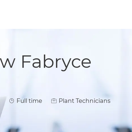
 w Fabryce
Job Type
Full time
Plant Technicians