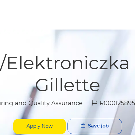
Skip to main content
Skip to main content
k/Elektroniczka
Gillette
Job Id
ing and Quality Assurance
R000125895
Save job
Apply Now