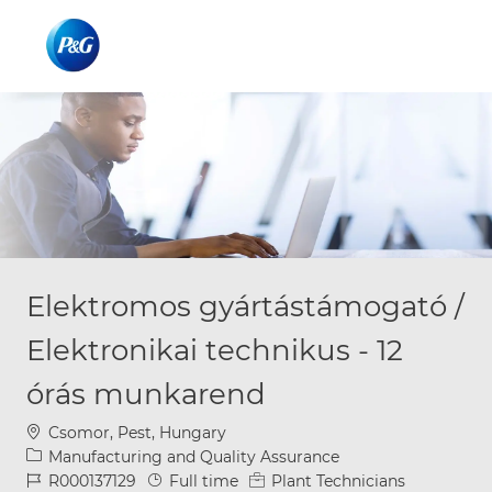
Skip to main content
Skip to main content
-
-
Elektromos gyártástámogató /
Elektronikai technikus - 12
órás munkarend
Location
Csomor, Pest, Hungary
Category
Manufacturing and Quality Assurance
Job Id
Job Type
R000137129
Full time
Plant Technicians