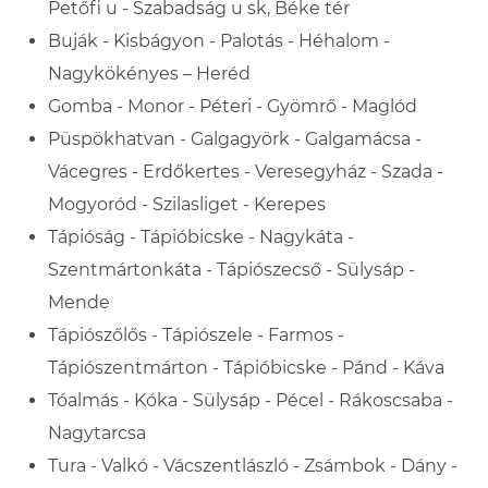
Petőfi u - Szabadság u sk, Béke tér
Buják - Kisbágyon - Palotás - Héhalom -
Nagykökényes – Heréd
Gomba - Monor - Péteri - Gyömrő - Maglód
Püspökhatvan - Galgagyörk - Galgamácsa -
Vácegres - Erdőkertes - Veresegyház - Szada -
Mogyoród - Szilasliget - Kerepes
Tápióság - Tápióbicske - Nagykáta -
Szentmártonkáta - Tápiószecső - Sülysáp -
Mende
Tápiószőlős - Tápiószele - Farmos -
Tápiószentmárton - Tápióbicske - Pánd - Káva
Tóalmás - Kóka - Sülysáp - Pécel - Rákoscsaba -
Nagytarcsa
Tura - Valkó - Vácszentlászló - Zsámbok - Dány -