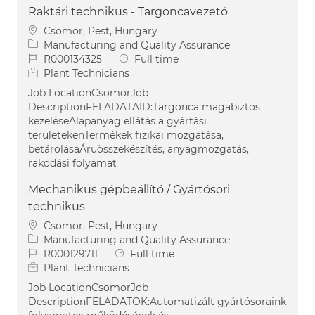
Raktári technikus - Targoncavezető
Location
Csomor, Pest, Hungary
Category
Manufacturing and Quality Assurance
Job Id
Job Type
R000134325
Full time
Plant Technicians
Job LocationCsomorJob
DescriptionFELADATAID:Targonca magabiztos
kezeléseAlapanyag ellátás a gyártási
területekenTermékek fizikai mozgatása,
betárolásaÁruösszekészítés, anyagmozgatás,
rakodási folyamat
Mechanikus gépbeállító / Gyártósori
technikus
Location
Csomor, Pest, Hungary
Category
Manufacturing and Quality Assurance
Job Id
Job Type
R000129711
Full time
Plant Technicians
Job LocationCsomorJob
DescriptionFELADATOK:Automatizált gyártósoraink