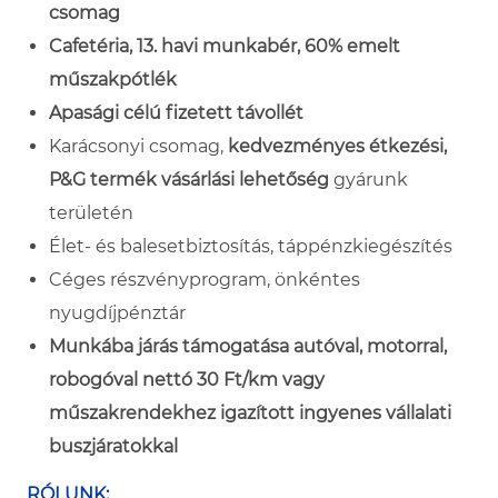
csomag
Cafetéria, 13. havi munkabér, 60% emelt
műszakpótlék
Apasági célú fizetett távollét
Karácsonyi csomag,
kedvezményes étkezési,
P&G termék vásárlási lehetőség
gyárunk
területén
Élet- és balesetbiztosítás, táppénzkiegészítés
Céges részvényprogram, önkéntes
nyugdíjpénztár
Munkába járás támogatása autóval, motorral,
robogóval nettó 30 Ft/km vagy
műszakrendekhez igazított ingyenes vállalati
buszjáratokkal
RÓLUNK: