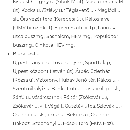
Kispest Gergely u. (Sibrik M út), Mádi u. (Sibrik M
út), Kocka u. /Szlávy u./, Téglavető u - Maglódi u
sk, Örs vezér tere (Kerepesi út), Rákosfalva
(ÖMV benzinkút), Egyenes utcai ltp., Lándzsa
utca buszmg., Sashalom, HÉV mg., Repülő tér
buszmg., Cinkota HÉV mg.
Budapest -
Újpest
irányából: Lóversenytér,
Sporttelep,
Újpest központ (István út), Árpád üzletház
(Rózsa u), Víztorony, Hubay Jenő tér, Rákos u. -
Szentmihályi sk, Bánkút utca -Páskomliget sk,
Sárfű u., Vásárcsarnok Fő tér (Zsókavár u.),
Zsókavár u. vill. Végáll., Gusztáv utca, Szlovák u. -
Csömöri u. sk.,Timur u., Bekecs u., Csömör:
Rákóczi-Széchenyi u, Hősök tere (Műv. Ház),