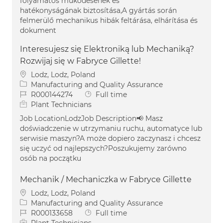
folyamatos működésének és
hatékonyságának biztosítása,A gyártás során
felmerülő mechanikus hibák feltárása, elhárítása és
dokument
Interesujesz się Elektroniką lub Mechaniką?
Rozwijaj się w Fabryce Gillette!
Location
Lodz, Lodz, Poland
Category
Manufacturing and Quality Assurance
Job Id
Job Type
R000144274
Full time
Plant Technicians
Job LocationLodzJob Description📢 Masz
doświadczenie w utrzymaniu ruchu, automatyce lub
serwisie maszyn?A może dopiero zaczynasz i chcesz
się uczyć od najlepszych?Poszukujemy zarówno
osób na początku
Mechanik / Mechaniczka w Fabryce Gillette
Location
Lodz, Lodz, Poland
Category
Manufacturing and Quality Assurance
Job Id
Job Type
R000133658
Full time
Plant Technicians