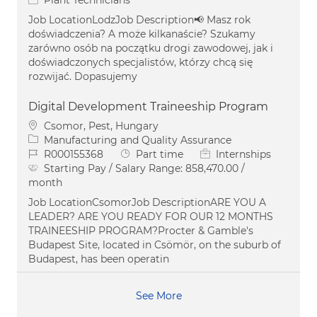
Job LocationLodzJob Description📢 Masz rok
doświadczenia? A może kilkanaście? Szukamy
zarówno osób na początku drogi zawodowej, jak i
doświadczonych specjalistów, którzy chcą się
rozwijać. Dopasujemy
Digital Development Traineeship Program
Location
Csomor, Pest, Hungary
Category
Manufacturing and Quality Assurance
Job Id
Job Type
R000155368
Part time
Internships
Starting Pay / Salary Range:
858,470.00 /
month
Job LocationCsomorJob DescriptionARE YOU A
LEADER? ARE YOU READY FOR OUR 12 MONTHS
TRAINEESHIP PROGRAM?Procter & Gamble's
Budapest Site, located in Csömör, on the suburb of
Budapest, has been operatin
See More