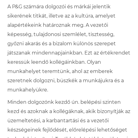
A P&G számára dolgozói és márkái jelentik
sikerének titkát, illetve az a kultúra, amelyet
alapértékeink határoznak meg. A vezetői
képesség, tulajdonosi szemlélet, tisztesség,
győzni akarás és a bizalom különös szerepet
játszanak mindennapjainkban. Ezt az értékrendet
keressük leendő kollégáinkban. Olyan
munkahelyet teremtünk, ahol az emberek
szeretnek dolgozni, büszkék a munkájukra és a
munkahelyükre.
Minden dolgozónk kezdő ún. belépési szinten
kezd és azoknak a kollégáknak, akik bizonyítják az
üzemeltetési, a karbantartási és a vezetői
készségeinek fejlődését, előrelépési lehetőséget