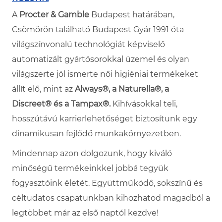
A
Procter & Gamble
Budapest határában,
Csömörön található Budapest Gyár 1991 óta
világszínvonalú technológiát képviselő
automatizált gyártósorokkal üzemel és olyan
világszerte jól ismerte női higiéniai termékeket
állít elő, mint az
Always®, a Naturella®, a
Discreet® és a Tampax®.
Kihívásokkal teli,
hosszútávú karrierlehetőséget biztosítunk egy
dinamikusan fejlődő munkakörnyezetben.
Mindennap azon dolgozunk, hogy kiváló
minőségű termékeinkkel jobbá tegyük
fogyasztóink életét. Együttműködő, sokszínű és
céltudatos csapatunkban kihozhatod magadból a
legtöbbet már az első naptól kezdve!