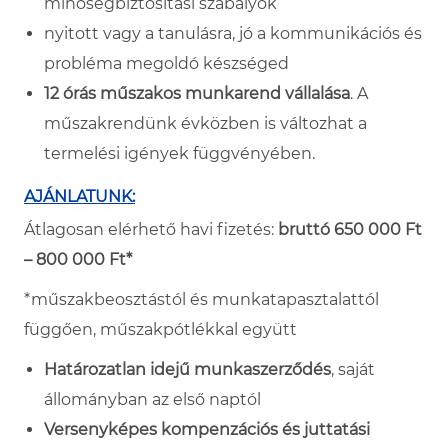
minőségbiztosítási szabályok
nyitott vagy a tanulásra, jó a kommunikációs és
probléma megoldó készséged
12 órás műszakos munkarend vállalása
. A
műszakrendünk évközben is változhat a
termelési igények függvényében.
AJÁNLATUNK:
Átlagosan elérhető havi fizetés:
bruttó 650 000 Ft
– 800 000 Ft*
*műszakbeosztástól és munkatapasztalattól
függően, műszakpótlékkal együtt
Határozatlan idejű munkaszerződés
, saját
állományban az első naptól
Versenyképes kompenzációs és juttatási