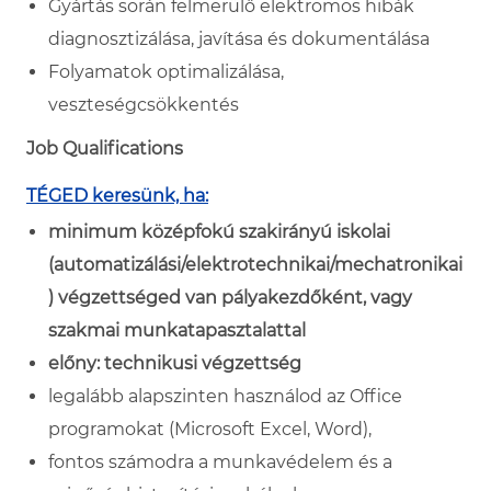
Gyártás során felmerülő elektromos hibák
diagnosztizálása, javítása és dokumentálása
Folyamatok optimalizálása,
veszteségcsökkentés
Job Qualifications
TÉGED keresünk, ha:
minimum középfokú szakirányú iskolai
(automatizálási/elektrotechnikai/mechatronikai
) végzettséged van pályakezdőként, vagy
szakmai munkatapasztalattal
előny: technikusi végzettség
legalább alapszinten használod az Office
programokat (Microsoft Excel, Word),
fontos számodra a munkavédelem és a