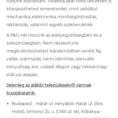
tudunk biztosítani. Továbbá akár több területen is
kiterjesztheted ismereteidet, mint példálul
mechanika, elektronika, minőségbiztosítás,
raktározás, valamint egyéb szakterületek.
A P&G-nél hiszünk az esélyegyelőségben és a
sokszínűségben. Nem részesítünk
megkülönböztetett bánásmódban senkit faj,
vallás, származás, nemi identitás, szexuális
irányultság, kor, családi állapot vagy rokkantsági
státusz alapján.
Jelenleg az alábbi településekről vannak
buszjárataink:
Budapest - Határ út
irányából: Határ
út (Ibis
Hotel), Simonyi Zs. u. (Üllői út sk), Kőbánya -