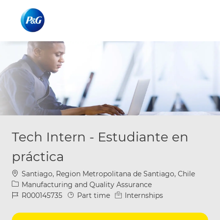
Skip to main content
Skip to main content
-
-
Tech Intern - Estudiante en
práctica
Location
Santiago, Region Metropolitana de Santiago, Chile
Category
Manufacturing and Quality Assurance
Job Id
Job Type
R000145735
Part time
Internships