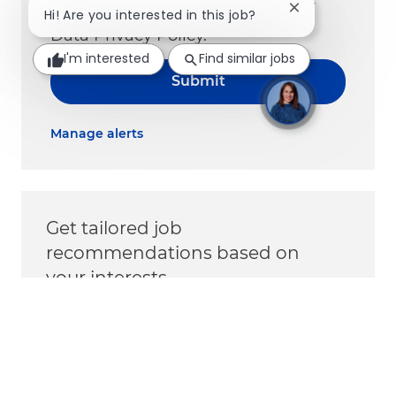
in accordance with the Company
Close chatbot no
Hi! Are you interested in this job?
Data Privacy Policy.
I'm interested
Find similar jobs
Submit
Manage alerts
Get tailored job
recommendations based on
your interests.
Get Started