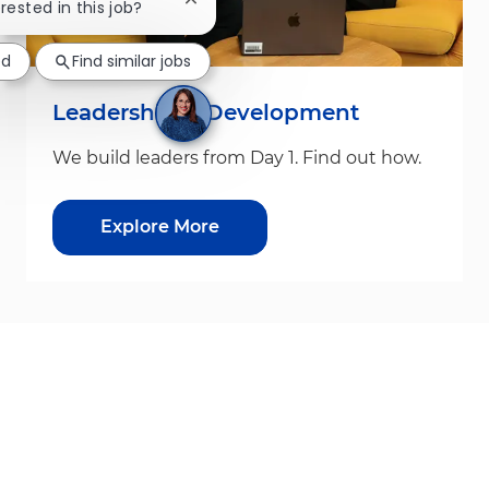
Close chatbot notification
erested in this job?
ed
Find similar jobs
Leadership & Development
We build leaders from Day 1. Find out how.
Explore More