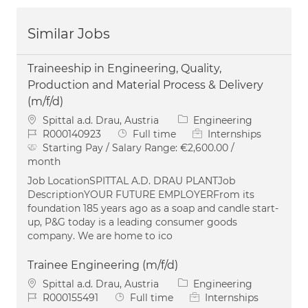
Similar Jobs
Traineeship in Engineering, Quality,
Production and Material Process & Delivery
(m/f/d)
Location
Category
Spittal a.d. Drau, Austria
Engineering
Job Id
Job Type
R000140923
Full time
Internships
Starting Pay / Salary Range:
€2,600.00 /
month
Job LocationSPITTAL A.D. DRAU PLANTJob
DescriptionYOUR FUTURE EMPLOYERFrom its
foundation 185 years ago as a soap and candle start-
up, P&G today is a leading consumer goods
company. We are home to ico
Trainee Engineering (m/f/d)
Location
Category
Spittal a.d. Drau, Austria
Engineering
Job Id
Job Type
R000155491
Full time
Internships