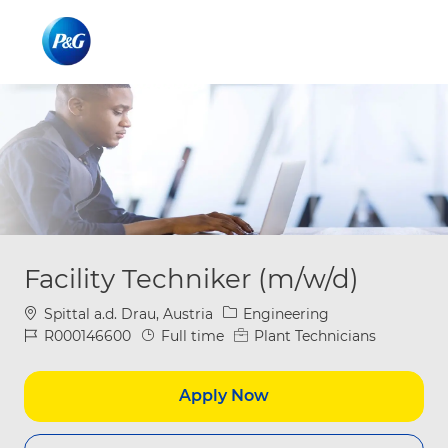
Skip to main content
Skip to main content
-
-
Facility Techniker (m/w/d)
Location
Category
Spittal a.d. Drau, Austria
Engineering
Job Id
Job Type
R000146600
Full time
Plant Technicians
Apply Now