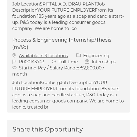
Job LocationSPITTAL A.D. DRAU PLANTJob
DescriptionYOUR FUTURE EMPLOYERFrom its
foundation 185 years ago as a soap and candle start-
up, P&G today is a leading consumer goods
company. We are home to ico
Process & Engineering Internship/Thesis
(m/f/d)
Category
Available in 3 locations
Engineering
Job Id
Job Type
R000143743
Full time
Internships
Starting Pay / Salary Range:
€2,600.00 /
month
Job LocationKronbergJob DescriptionYOUR
FUTURE EMPLOYERFrom its foundation 185 years
ago as a soap and candle start-up, P&G today is a
leading consumer goods company. We are home to
iconic, trusted br
Share this Opportunity