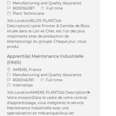
Category
Manufacturing and Quality Assurance
Job Id
Job Type
R000156387
Full time
Plant Technicians
Job LocationBLOIS PLANTJob
DescriptionL'usine Procter & Gamble de Blois
située dans le Loir-et-Cher, est l'un des plus
importants sites de production de
shampooings du groupe. Chaque jour, nous
produi
Apprenti(e) Maintenance Industrielle
(F/M/X)
Location
AMIENS, France
Category
Manufacturing and Quality Assurance
Job Id
Job Type
R000146391
Full time
Internships
Job LocationAMIENS PLANTJob Description🎯
Votre missionDans le cadre de votre contrat
d’apprentissage, vous intégrerez le service
Maintenance Industrielle avec une
spécialisation en mécanique.Vous ser