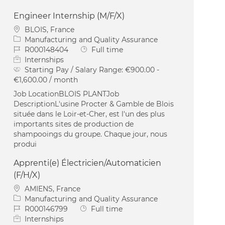
Engineer Internship (M/F/X)
Location
BLOIS, France
Category
Manufacturing and Quality Assurance
Job Id
Job Type
R000148404
Full time
Internships
Starting Pay / Salary Range:
€900.00 -
€1,600.00 / month
Job LocationBLOIS PLANTJob
DescriptionL'usine Procter & Gamble de Blois
située dans le Loir-et-Cher, est l'un des plus
importants sites de production de
shampooings du groupe. Chaque jour, nous
produi
Apprenti(e) Électricien/Automaticien
(F/H/X)
Location
AMIENS, France
Category
Manufacturing and Quality Assurance
Job Id
Job Type
R000146799
Full time
Internships