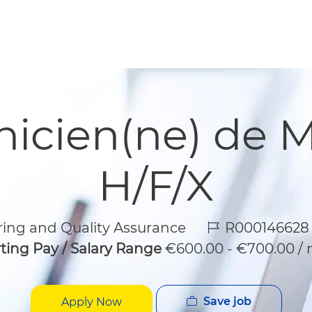
Skip to main content
Skip to main content
nicien(ne) de 
H/F/X
Job Id
ing and Quality Assurance
R000146628
rting Pay / Salary Range
€600.00 - €700.00 /
Save job
Apply Now