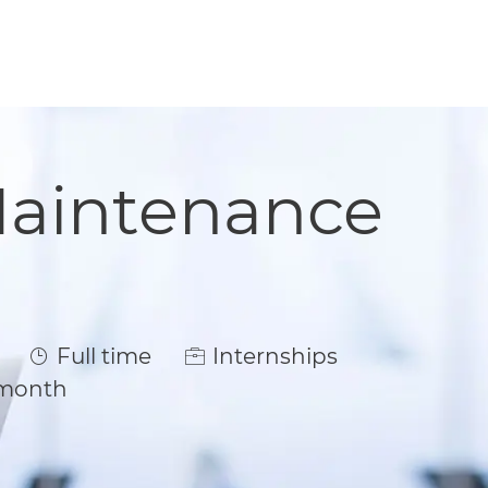
Maintenance
Job Type
Full time
Internships
 month