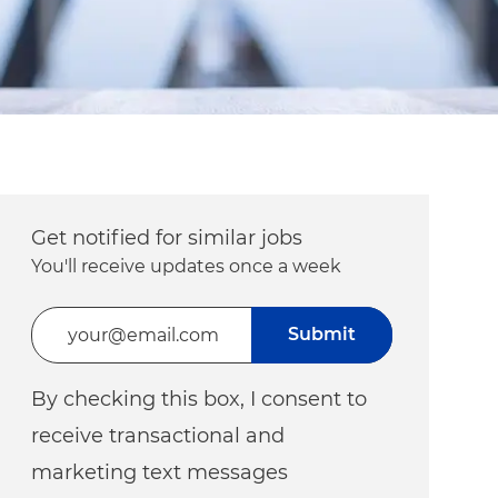
Get notified for similar jobs
You'll receive updates once a week
Enter Email address (Required)
Submit
By checking this box, I consent to
receive transactional and
marketing text messages