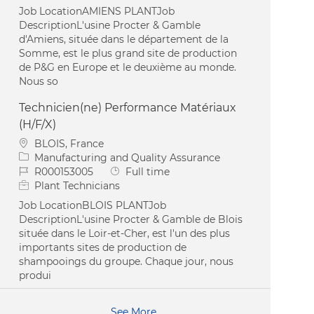
Job LocationAMIENS PLANTJob
DescriptionL'usine Procter & Gamble
d'Amiens, située dans le département de la
Somme, est le plus grand site de production
de P&G en Europe et le deuxième au monde.
Nous so
Technicien(ne) Performance Matériaux
(H/F/X)
Location
BLOIS, France
Category
Manufacturing and Quality Assurance
Job Id
Job Type
R000153005
Full time
Plant Technicians
Job LocationBLOIS PLANTJob
DescriptionL'usine Procter & Gamble de Blois
située dans le Loir-et-Cher, est l'un des plus
importants sites de production de
shampooings du groupe. Chaque jour, nous
produi
See More