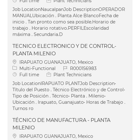
Job Type
Full time
Plant Technicians
Job LocationNaucalpanJob DescriptionOPERADOR
MANUALUbicación . Planta Alce BlancoFecha de
inicio . Tan pronto como sea posible.Horario de
trabajo . Horario rotativo.PERFILEscolaridad
máxima . Secundaria.D
TECNICO ELECTRONICO Y DE CONTROL-
PLANTA MILENIO
Location
IRAPUATO GUANAJUATO, Mexico
Category
Job Id
Multi-Functional
R000156983
Job Type
Full time
Plant Technicians
Job LocationIRAPUATO PLANTJob Description•
Título del Puesto . Técnico Electrónico y de Control•
Tipo de Posición . Técnico• Planta . Milenio•
Ubicación . Irapuato, Guanajuato• Horas de Trabajo .
Turnos ro
TÉCNICO DE MANUFACTURA - PLANTA
MILENIO
Location
IRAPUATO GUANAJUATO, Mexico