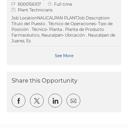
Job Id
Job Type
R000156107
Full time
Plant Technicians
Job LocationNAUCALPAN PLANTJob Description•
Título del Puesto . Técnico de Operaciones• Tipo de
Posición . Técnico• Planta . Planta de Producto
Farmacéutico, Naucalpan• Ubicación . Naucalpan de
Juarez, Es
See More
Share this Opportunity
Share via Facebook
Share via twitter
Share via LinkedIn
Share via email