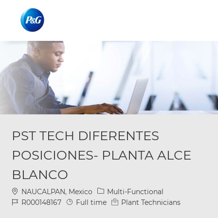
Skip to main content
Skip to main content
-
-
PST TECH DIFERENTES
POSICIONES- PLANTA ALCE
BLANCO
Location
Category
NAUCALPAN, Mexico
Multi-Functional
Job Id
Job Type
R000148167
Full time
Plant Technicians