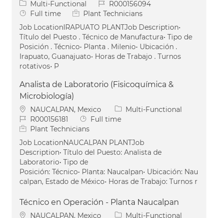
Category
Job Id
Multi-Functional
R000156094
Job Type
Full time
Plant Technicians
Job LocationIRAPUATO PLANTJob Description•
Título del Puesto . Técnico de Manufactura• Tipo de
Posición . Técnico• Planta . Milenio• Ubicación .
Irapuato, Guanajuato• Horas de Trabajo . Turnos
rotativos• P
Analista de Laboratorio (Fisicoquímica &
Microbiología)
Location
Category
NAUCALPAN, Mexico
Multi-Functional
Job Id
Job Type
R000156181
Full time
Plant Technicians
Job LocationNAUCALPAN PLANTJob
Description• Título del Puesto: Analista de
Laboratorio• Tipo de
Posición: Técnico• Planta: Naucalpan• Ubicación: Nau
calpan, Estado de México• Horas de Trabajo: Turnos r
Técnico en Operación - Planta Naucalpan
Location
Category
NAUCALPAN, Mexico
Multi-Functional