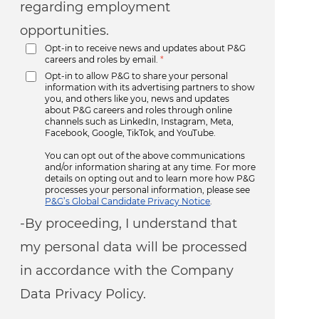
regarding employment
opportunities.
Opt-in to receive news and updates about P&G
careers and roles by email.
*
Opt-in to allow P&G to share your personal
information with its advertising partners to show
you, and others like you, news and updates
about P&G careers and roles through online
channels such as LinkedIn, Instagram, Meta,
Facebook, Google, TikTok, and YouTube.
You can opt out of the above communications
and/or information sharing at any time. For more
details on opting out and to learn more how P&G
processes your personal information, please see
P&G’s Global Candidate Privacy Notice
.
-By proceeding, I understand that
my personal data will be processed
in accordance with the Company
Data Privacy Policy.