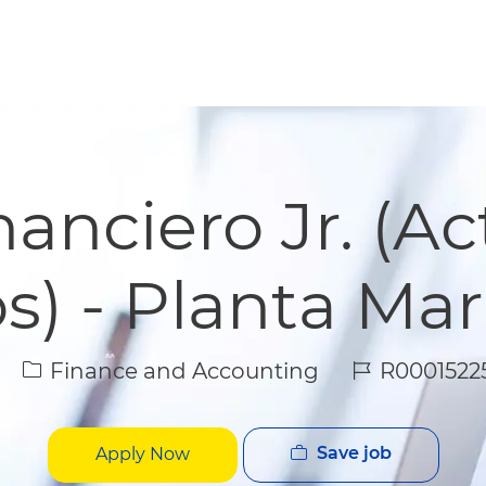
Skip to main content
Skip to main content
anciero Jr. (Ac
s) - Planta Mar
Category
Job Id
Finance and Accounting
R0001522
Save job
Apply Now