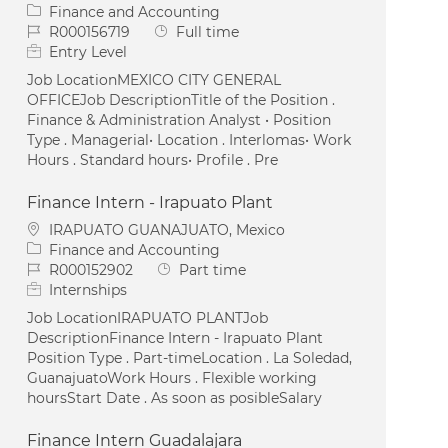
Category
Finance and Accounting
Job Id
Job Type
R000156719
Full time
Entry Level
Job LocationMEXICO CITY GENERAL
OFFICEJob DescriptionTitle of the Position .
Finance & Administration Analyst • Position
Type . Managerial• Location . Interlomas• Work
Hours . Standard hours• Profile . Pre
Finance Intern - Irapuato Plant
Location
IRAPUATO GUANAJUATO, Mexico
Category
Finance and Accounting
Job Id
Job Type
R000152902
Part time
Internships
Job LocationIRAPUATO PLANTJob
DescriptionFinance Intern - Irapuato Plant
Position Type . Part-timeLocation . La Soledad,
GuanajuatoWork Hours . Flexible working
hoursStart Date . As soon as posibleSalary
Finance Intern Guadalajara