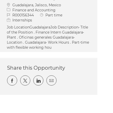
Location
Guadalajara, Jalisco, Mexico
Category
Finance and Accounting
Job Id
Job Type
R000156344
Part time
Internships
Job LocationGuadalajaraJob Description• Title
of the Position . Finance Intern Guadalajara•
Plant . Oficinas generales Guadalajara•
Location . Guadalajara• Work Hours . Part-time
with flexible working hou
Share this Opportunity
Share via Facebook
Share via twitter
Share via LinkedIn
Share via email