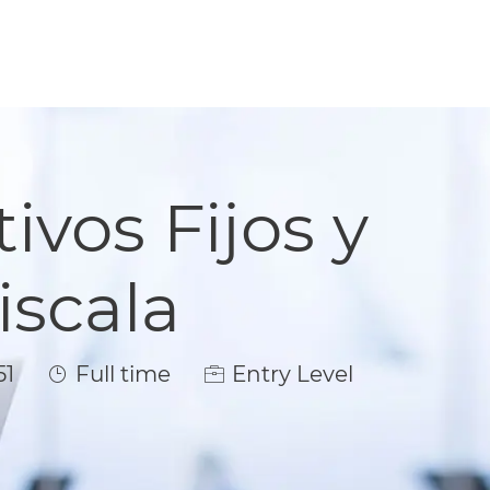
tivos Fijos y
iscala
Job Type
51
Full time
Entry Level