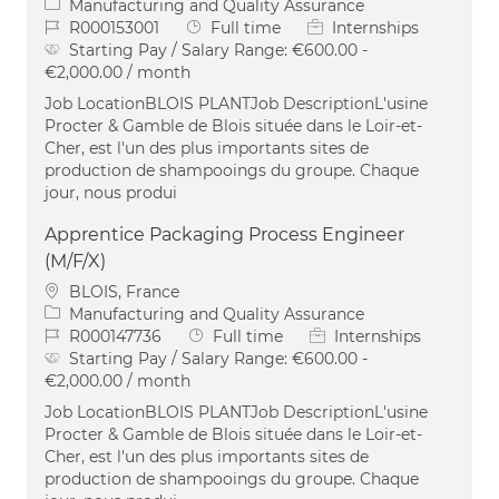
Category
Manufacturing and Quality Assurance
Job Id
Job Type
R000153001
Full time
Internships
Starting Pay / Salary Range:
€600.00 -
€2,000.00 / month
Job LocationBLOIS PLANTJob DescriptionL'usine
Procter & Gamble de Blois située dans le Loir-et-
Cher, est l'un des plus importants sites de
production de shampooings du groupe. Chaque
jour, nous produi
Apprentice Packaging Process Engineer
(M/F/X)
Location
BLOIS, France
Category
Manufacturing and Quality Assurance
Job Id
Job Type
R000147736
Full time
Internships
Starting Pay / Salary Range:
€600.00 -
€2,000.00 / month
Job LocationBLOIS PLANTJob DescriptionL'usine
Procter & Gamble de Blois située dans le Loir-et-
Cher, est l'un des plus importants sites de
production de shampooings du groupe. Chaque