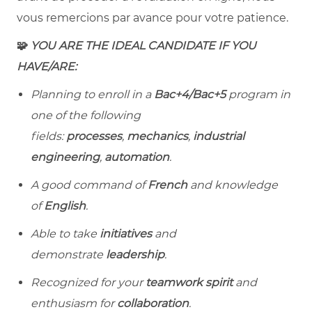
vous remercions par avance pour votre patience.
🧩
YOU ARE THE IDEAL CANDIDATE IF YOU
HAVE/ARE:
Planning to enroll in a
Bac+4/Bac+5
program in
one of the following
fields:
processes
,
mechanics
,
industrial
engineering
,
automation
.
A good command of
French
and knowledge
of
English
.
Able to take
initiatives
and
demonstrate
leadership
.
Recognized for your
teamwork spirit
and
enthusiasm for
collaboration
.