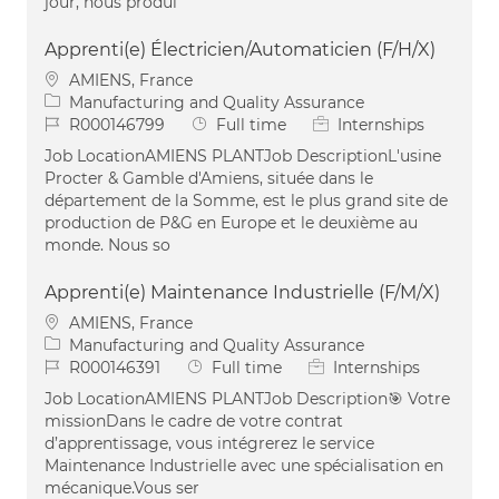
jour, nous produi
Apprenti(e) Électricien/Automaticien (F/H/X)
Location
AMIENS, France
Category
Manufacturing and Quality Assurance
Job Id
Job Type
R000146799
Full time
Internships
Job LocationAMIENS PLANTJob DescriptionL'usine
Procter & Gamble d'Amiens, située dans le
département de la Somme, est le plus grand site de
production de P&G en Europe et le deuxième au
monde. Nous so
Apprenti(e) Maintenance Industrielle (F/M/X)
Location
AMIENS, France
Category
Manufacturing and Quality Assurance
Job Id
Job Type
R000146391
Full time
Internships
Job LocationAMIENS PLANTJob Description🎯 Votre
missionDans le cadre de votre contrat
d’apprentissage, vous intégrerez le service
Maintenance Industrielle avec une spécialisation en
mécanique.Vous ser