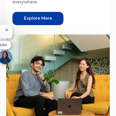
everywhere.
Explore More
Close chatbot notification
 jobs