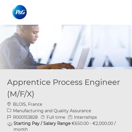
Skip to main content
Skip to main content
-
-
Apprentice Process Engineer
(M/F/X)
Location
BLOIS, France
Category
Manufacturing and Quality Assurance
Job Id
Job Type
R000153828
Full time
Internships
Starting Pay / Salary Range
€650.00 - €2,000.00 /
month