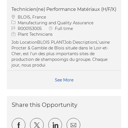
Technicien(ne) Performance Matériaux (H/F/X)
Location
BLOIS, France
Category
Manufacturing and Quality Assurance
Job Id
Job Type
R000153005
Full time
Plant Technicians
Job LocationBLOIS PLANTJob DescriptionL'usine
Procter & Gamble de Blois située dans le Loir-et-
Cher, est l'un des plus importants sites de
production de shampooings du groupe. Chaque
jour, nous produi
See More
Share this Opportunity
Share via Facebook
Share via twitter
Share via LinkedIn
Share via email