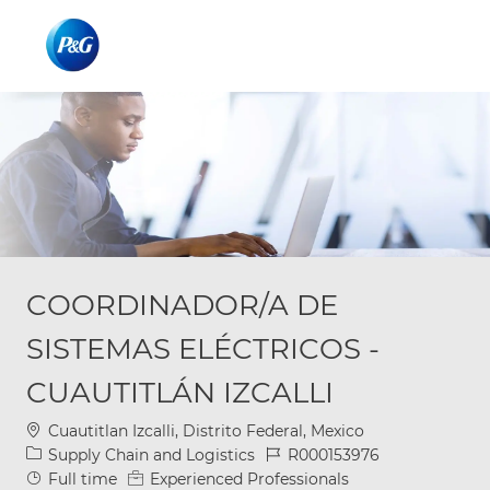
Skip to main content
Skip to main content
-
-
COORDINADOR/A DE
SISTEMAS ELÉCTRICOS -
CUAUTITLÁN IZCALLI
Location
Cuautitlan Izcalli, Distrito Federal, Mexico
Category
Job Id
Supply Chain and Logistics
R000153976
Job Type
Full time
Experienced Professionals