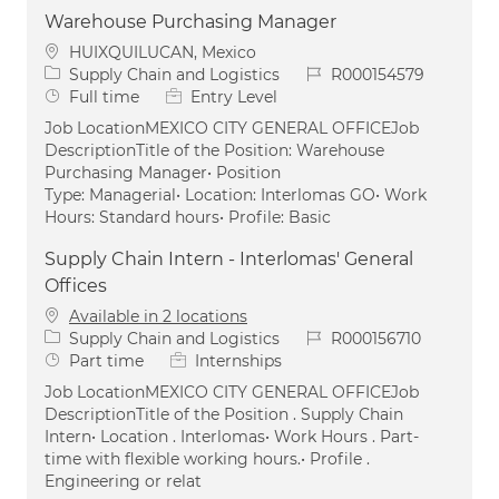
Warehouse Purchasing Manager
Location
HUIXQUILUCAN, Mexico
Category
Job Id
Supply Chain and Logistics
R000154579
Job Type
Full time
Entry Level
Job LocationMEXICO CITY GENERAL OFFICEJob
DescriptionTitle of the Position: Warehouse
Purchasing Manager• Position
Type: Managerial• Location: Interlomas GO• Work
Hours: Standard hours• Profile: Basic
Supply Chain Intern - Interlomas' General
Offices
Available in 2 locations
Category
Job Id
Supply Chain and Logistics
R000156710
Job Type
Part time
Internships
Job LocationMEXICO CITY GENERAL OFFICEJob
DescriptionTitle of the Position . Supply Chain
Intern• Location . Interlomas• Work Hours . Part-
time with flexible working hours.• Profile .
Engineering or relat