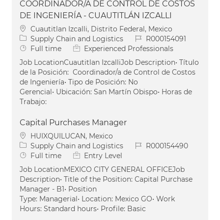
COORDINADOR/A DE CONTROL DE COSTOS
DE INGENIERÍA - CUAUTITLÁN IZCALLI
Location
Cuautitlan Izcalli, Distrito Federal, Mexico
Category
Job Id
Supply Chain and Logistics
R000154091
Job Type
Full time
Experienced Professionals
Job LocationCuautitlan IzcalliJob Description• Título
de la Posición: Coordinador/a de Control de Costos
de Ingeniería• Tipo de Posición: No
Gerencial• Ubicación: San Martín Obispo• Horas de
Trabajo:
Capital Purchases Manager
Location
HUIXQUILUCAN, Mexico
Category
Job Id
Supply Chain and Logistics
R000154490
Job Type
Full time
Entry Level
Job LocationMEXICO CITY GENERAL OFFICEJob
Description• Title of the Position: Capital Purchase
Manager - B1• Position
Type: Managerial• Location: Mexico GO• Work
Hours: Standard hours• Profile: Basic