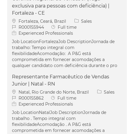
exclusiva para pessoas com deficiência) |
Fortaleza - CE
Location
Category
Fortaleza, Ceará, Brazil
Sales
Job Id
Job Type
R000155944
Full time
Experienced Professionals
Job LocationFortalezaJob DescriptionJornada de
trabalho: Tempo integral com
flexibilidadeAcomodação: A P&G está
comprometida em fornecer acomodações a
qualquer candidato com deficiência durante o pro
Representante Farmacêutico de Vendas
Junior | Natal - RN
Location
Category
Natal, Rio Grande do Norte, Brazil
Sales
Job Id
Job Type
R000155862
Full time
Experienced Professionals
Job LocationNatalJob DescriptionJornada de
trabalho . Tempo integral com
flexibilidadeAcomodação . A P&G está
comprometida em fornecer acomodações a