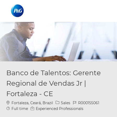
Skip to main content
Skip to main content
-
-
Banco de Talentos: Gerente
Regional de Vendas Jr |
Fortaleza - CE
Location
Category
Job Id
Fortaleza, Ceará, Brazil
Sales
R000155061
Job Type
Full time
Experienced Professionals