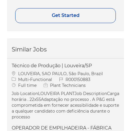
Get Started
Similar Jobs
Técnico de Produção | Louveira/SP
Location
LOUVEIRA, SAO PAULO, São Paulo, Brazil
Category
Job Id
Multi-Functional
R000150883
Job Type
Full time
Plant Technicians
Job LocationLOUVEIRA PLANTJob DescriptionCarga
horária . 22x55Adaptação no processo . A P&G está
comprometida em fornecer acessibilidade e suporte
a qualquer candidato com deficiência durante o
processo
OPERADOR DE EMPILHADEIRA - FÁBRICA