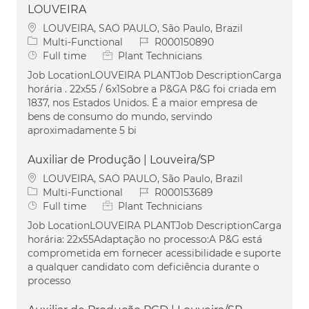
LOUVEIRA
Location
LOUVEIRA, SAO PAULO, São Paulo, Brazil
Category
Job Id
Multi-Functional
R000150890
Job Type
Full time
Plant Technicians
Job LocationLOUVEIRA PLANTJob DescriptionCarga
horária . 22x55 / 6x1Sobre a P&GA P&G foi criada em
1837, nos Estados Unidos. É a maior empresa de
bens de consumo do mundo, servindo
aproximadamente 5 bi
Auxiliar de Produção | Louveira/SP
Location
LOUVEIRA, SAO PAULO, São Paulo, Brazil
Category
Job Id
Multi-Functional
R000153689
Job Type
Full time
Plant Technicians
Job LocationLOUVEIRA PLANTJob DescriptionCarga
horária: 22x55Adaptação no processo:A P&G está
comprometida em fornecer acessibilidade e suporte
a qualquer candidato com deficiência durante o
processo