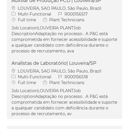
Auxiliar de Produção PCD | Louveira/SP
Location
LOUVEIRA, SAO PAULO, São Paulo, Brazil
Category
Job Id
Multi-Functional
R000156517
Job Type
Full time
Plant Technicians
Job LocationLOUVEIRA PLANTJob
DescriptionAdaptação no processo . A P&G está
comprometida em fornecer acessibilidade e suporte
a qualquer candidato com deficiência durante o
processo de recrutamento, ava
Analistas de Laboratório| Louveira/SP
Location
LOUVEIRA, SAO PAULO, São Paulo, Brazil
Category
Job Id
Multi-Functional
R000156518
Job Type
Full time
Plant Technicians
Job LocationLOUVEIRA PLANTJob
DescriptionAdaptação no processo . A P&G está
comprometida em fornecer acessibilidade e suporte
a qualquer candidato com deficiência durante o
processo de recrutamento, av