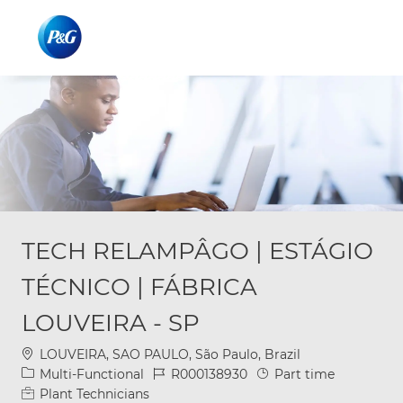
Skip to main content
Skip to main content
-
-
TECH RELAMPÂGO | ESTÁGIO
TÉCNICO | FÁBRICA
LOUVEIRA - SP
Location
LOUVEIRA, SAO PAULO, São Paulo, Brazil
Category
Job Id
Job Type
Multi-Functional
R000138930
Part time
Plant Technicians