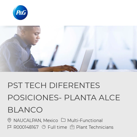
Skip to main content
Skip to main content
-
-
PST TECH DIFERENTES
POSICIONES- PLANTA ALCE
BLANCO
Location
Category
NAUCALPAN, Mexico
Multi-Functional
Job Id
Job Type
R000148167
Full time
Plant Technicians