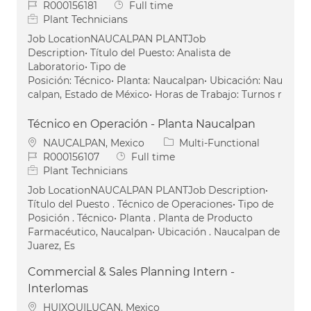
Job Id
Job Type
R000156181
Full time
Plant Technicians
Job LocationNAUCALPAN PLANTJob
Description• Título del Puesto: Analista de
Laboratorio• Tipo de
Posición: Técnico• Planta: Naucalpan• Ubicación: Nau
calpan, Estado de México• Horas de Trabajo: Turnos r
Técnico en Operación - Planta Naucalpan
Location
Category
NAUCALPAN, Mexico
Multi-Functional
Job Id
Job Type
R000156107
Full time
Plant Technicians
Job LocationNAUCALPAN PLANTJob Description•
Título del Puesto . Técnico de Operaciones• Tipo de
Posición . Técnico• Planta . Planta de Producto
Farmacéutico, Naucalpan• Ubicación . Naucalpan de
Juarez, Es
Commercial & Sales Planning Intern -
Interlomas
Location
HUIXQUILUCAN, Mexico