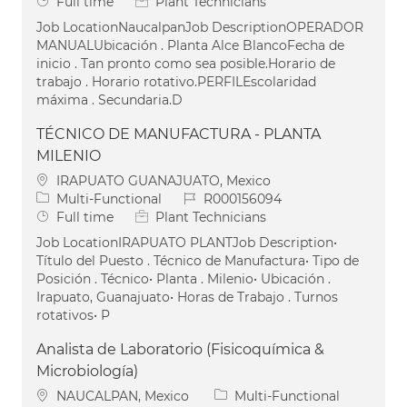
Job Type
Full time
Plant Technicians
Job LocationNaucalpanJob DescriptionOPERADOR
MANUALUbicación . Planta Alce BlancoFecha de
inicio . Tan pronto como sea posible.Horario de
trabajo . Horario rotativo.PERFILEscolaridad
máxima . Secundaria.D
TÉCNICO DE MANUFACTURA - PLANTA
MILENIO
Location
IRAPUATO GUANAJUATO, Mexico
Category
Job Id
Multi-Functional
R000156094
Job Type
Full time
Plant Technicians
Job LocationIRAPUATO PLANTJob Description•
Título del Puesto . Técnico de Manufactura• Tipo de
Posición . Técnico• Planta . Milenio• Ubicación .
Irapuato, Guanajuato• Horas de Trabajo . Turnos
rotativos• P
Analista de Laboratorio (Fisicoquímica &
Microbiología)
Location
Category
NAUCALPAN, Mexico
Multi-Functional