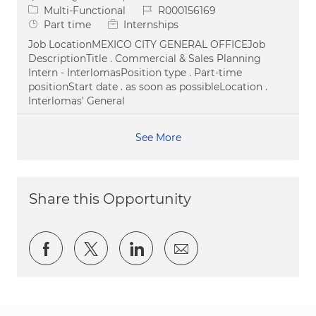
Category
Job Id
Multi-Functional
R000156169
Job Type
Part time
Internships
Job LocationMEXICO CITY GENERAL OFFICEJob
DescriptionTitle . Commercial & Sales Planning
Intern - InterlomasPosition type . Part-time
positionStart date . as soon as possibleLocation .
Interlomas' General
See More
Share this Opportunity
Share via Facebook
Share via twitter
Share via LinkedIn
Share via email