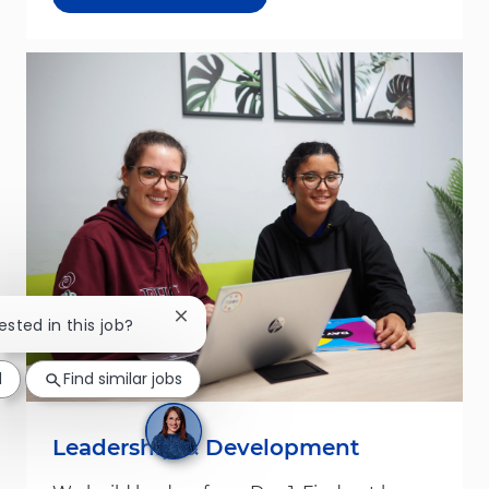
Close chatbot notification
ested in this job?
d
Find similar jobs
Leadership & Development