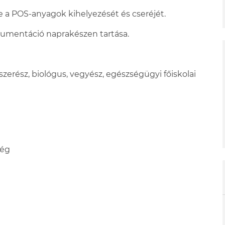
ve a POS-anyagok kihelyezését és cseréjét.
okumentáció naprakészen tartása.
zerész, biológus, vegyész, egészségügyi főiskolai
ség