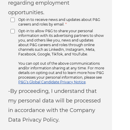
regarding employment
opportunities.
Opt-in to receive news and updates about P&G
careers and roles by email.
*
Opt-in to allow P&G to share your personal
information with its advertising partners to show
you, and others like you, news and updates
about P&G careers and roles through online
channels such as LinkedIn, Instagram, Meta,
Facebook, Google, TikTok, and YouTube.
You can opt out of the above communications
and/or information sharing at any time. For more
details on opting out and to learn more how P&G
processes your personal information, please see
P&G’s Global Candidate Privacy Notice
.
-By proceeding, I understand that
my personal data will be processed
in accordance with the Company
Data Privacy Policy.