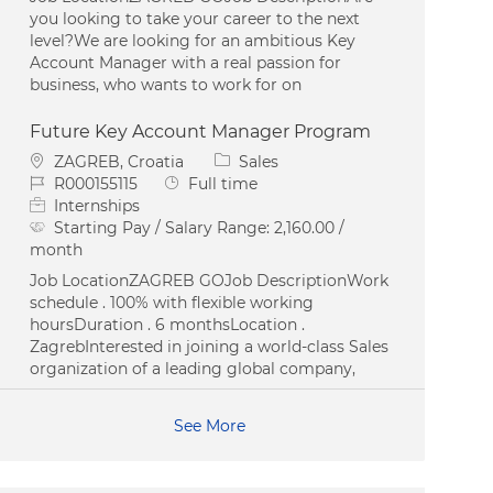
you looking to take your career to the next
level?We are looking for an ambitious Key
Account Manager with a real passion for
business, who wants to work for on
Future Key Account Manager Program
Location
Category
ZAGREB, Croatia
Sales
Job Id
Job Type
R000155115
Full time
Internships
Starting Pay / Salary Range:
2,160.00 /
month
Job LocationZAGREB GOJob DescriptionWork
schedule . 100% with flexible working
hoursDuration . 6 monthsLocation .
ZagrebInterested in joining a world-class Sales
organization of a leading global company,
See More