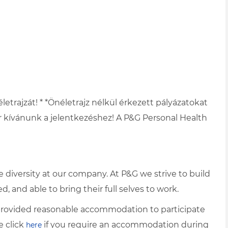
letrajzát! * *Önéletrajz nélkül érkezett pályázatokat
r kívánunk a jelentkezéshez! A P&G Personal Health
diversity at our company. At P&G we strive to build
, and able to bring their full selves to work.
e provided reasonable accommodation to participate
e click
if you require an accommodation during
here