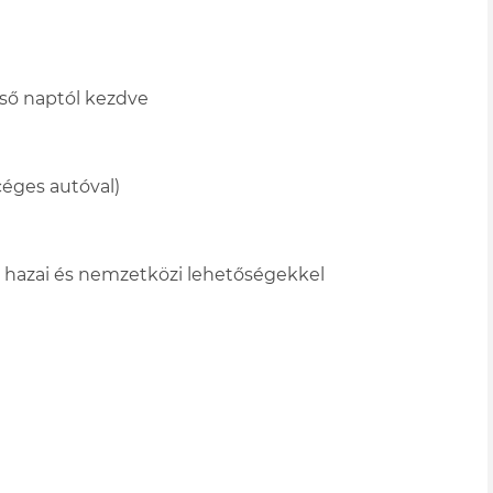
első naptól kezdve
éges autóval)
s hazai és nemzetközi lehetőségekkel