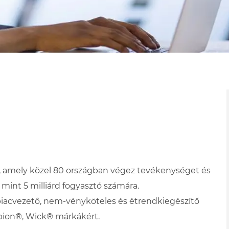
ta, amely közel 80 országban végez tevékenységet és
 mint 5 milliárd fogyasztó számára.
piacvezető, nem-vényköteles és étrendkiegészítő
ibion®, Wick® márkákért.