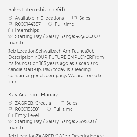
Sales Internship (m/f/d)
Category
Available in 3 locations
Sales
Job Id
Job Type
R000144357
Full time
Internships
Starting Pay / Salary Range:
€2,600.00 /
month
Job LocationSchwalbach Am TaunusJob
Description YOUR FUTURE EMPLOYERFrom
its foundation 185 years ago as a soap and
candle start-up, P&G today is a leading
consumer goods company. We are home to
iconi
Key Account Manager
Location
Category
ZAGREB, Croatia
Sales
Job Id
Job Type
R000155581
Full time
Entry Level
Starting Pay / Salary Range:
2,695.00 /
month
Job LocationZAGREB GOJob DescriptionAre