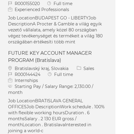
Job Id
Job Type
R000155020
Full time
Experienced Professionals
Job LocationBUDAPEST GO - LIBERTYJob
DescriptionA Procter & Gamble a világ egyik
vezető vállalata, amely közel 80 országban
végez tevékenységet és termékeit a világ 180
országában értékesíti több mint
FUTURE KEY ACCOUNT MANAGER
PROGRAM (Bratislava)
Location
Category
Bratislavský kraj, Slovakia
Sales
Job Id
Job Type
R000144424
Full time
Internships
Starting Pay / Salary Range:
2,130.00 /
month
Job LocationBRATISLAVA GENERAL
OFFICESJob DescriptionWork schedule . 100%
with flexible working hoursDuration . 6
monthsSalary . 2 130 EUR gross /
monthLocation . BratislavaInterested in
joining a world-c