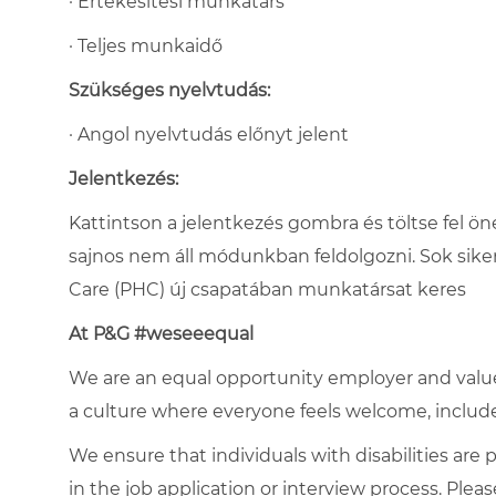
· Értékesítési munkatárs
· Teljes munkaidő
Szükséges nyelvtudás:
· Angol nyelvtudás előnyt jelent
Jelentkezés:
Kattintson a jelentkezés gombra és töltse fel öné
sajnos nem áll módunkban feldolgozni. Sok sike
Care (PHC) új csapatában munkatársat keres
At P&G #weseeequal
We are an equal opportunity employer and value 
a culture where everyone feels welcome, included
We ensure that individuals with disabilities ar
in the job application or interview process. Pleas