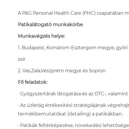
A P&G Personal Health Care (PHC) csapatában m
Patikalátogató munkakörbe
Munkavégzés helye:
1. Budapest, Komárom-Esztergom megye, győri 
zsír
2.
Vas,Zala,Veszprém megye és Sopron
Fő feladatok:
· Gyógyszertárak látogatása és az OTC-, valamin
· Az üzletág értékesítési stratégiájának végrehajt
termékbemutatókat (detailing) a patikákban.
· Patikák feltérképezése, növekedési lehetőségek