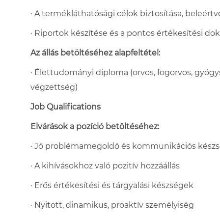
· A termékláthatósági célok biztosítása, beleért
· Riportok készítése és a pontos értékesítési d
Az állás betöltéséhez alapfeltétel:
· Élettudományi diploma (orvos, fogorvos, gyógys
végzettség)
Job Qualifications
Elvárások a pozíció betöltéséhez:
· Jó problémamegoldó és kommunikációs kész
· A kihívásokhoz való pozitív hozzáállás
· Erős értékesítési és tárgyalási készségek
· Nyitott, dinamikus, proaktív személyiség