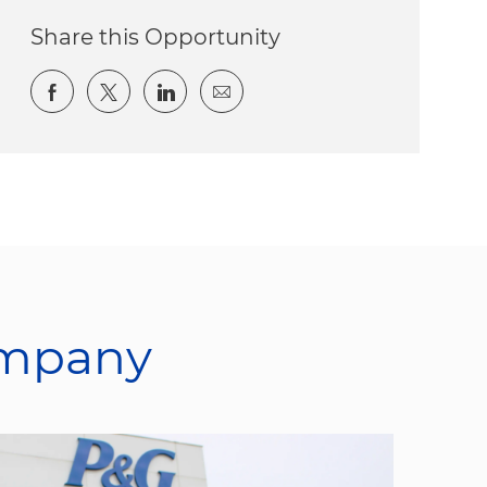
Share this Opportunity
Share via Facebook
Share via twitter
Share via LinkedIn
Share via email
ompany