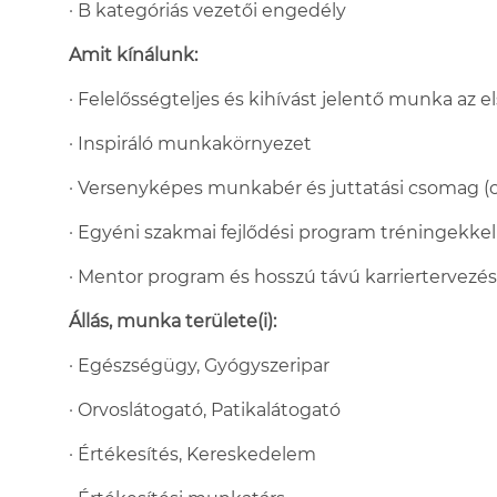
· B kategóriás vezetői engedély
Amit kínálunk:
· Felelősségteljes és kihívást jelentő munka az 
· Inspiráló munkakörnyezet
· Versenyképes munkabér és juttatási csomag (c
· Egyéni szakmai fejlődési program tréningekkel
· Mentor program és hosszú távú karriertervezé
Állás, munka területe(i):
· Egészségügy, Gyógyszeripar
· Orvoslátogató, Patikalátogató
· Értékesítés, Kereskedelem