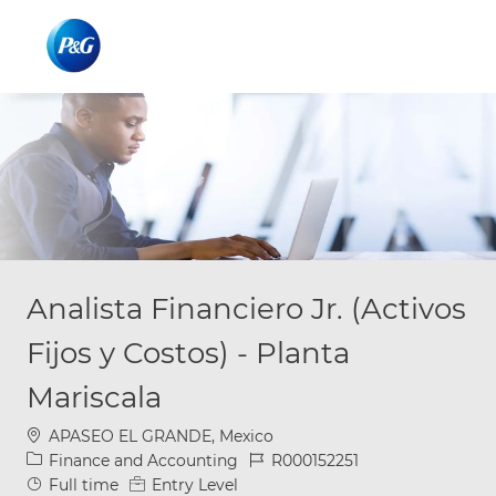
Skip to main content
Skip to main content
-
-
Analista Financiero Jr. (Activos
Fijos y Costos) - Planta
Mariscala
Location
APASEO EL GRANDE, Mexico
Category
Job Id
Finance and Accounting
R000152251
Job Type
Full time
Entry Level