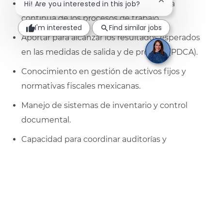
Close chatbot no
Hi! Are you interested in this job?
Contribuir proactivamente en la mejora
continua de los procesos de trabajo.
I'm interested
Find similar jobs
Aportar para alcanzar los resultados esperados
en las medidas de salida y de proceso (PDCA).
Conocimiento en gestión de activos fijos y
normativas fiscales mexicanas.
Manejo de sistemas de inventario y control
documental.
Capacidad para coordinar auditorías y
seguimiento de investigaciones
Habilidades Interpersonales:
Proactividad.
Resolución de problemas.