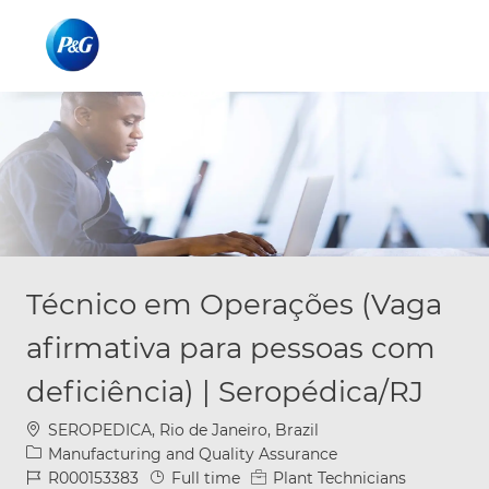
Skip to main content
Skip to main content
-
-
Técnico em Operações (Vaga
afirmativa para pessoas com
deficiência) | Seropédica/RJ
Location
SEROPEDICA, Rio de Janeiro, Brazil
Category
Manufacturing and Quality Assurance
Job Id
Job Type
R000153383
Full time
Plant Technicians