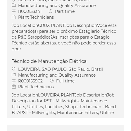
Category
Manufacturing and Quality Assurance
Job Id
Job Type
R000153341
Part time
Plant Technicians
Job LocationCRUX PLANTJob DescriptionVocê está
preparado(a) para ser o próximo Estágiario Técnico
da P&G Seropédica?As inscrições para o Estágio
Técnico estão abertas, e você não pode perder essa
opor
Técnico de Manutenção Elétrica
Location
LOUVEIRA, SAO PAULO, São Paulo, Brazil
Category
Manufacturing and Quality Assurance
Job Id
Job Type
R000155962
Full time
Plant Technicians
Job LocationLOUVEIRA PLANTJob DescriptionJob
Description for PST - Millwrights, Maintenance
Fitters, Utilities, Facilities, Shop - Technician - Band
BTAPST - Millwrights, Maintenance Fitters, Utilitie