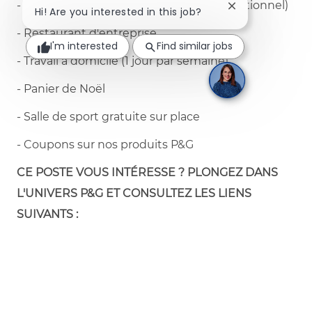
- Tickets Restaurant card by Edenred (optionnel)
Close chatbot no
Hi! Are you interested in this job?
- Restaurant d'entreprise
I'm interested
Find similar jobs
- Travail à domicile (1 jour par semaine)
- Panier de Noël
- Salle de sport gratuite sur place
- Coupons sur nos produits P&G
CE POSTE VOUS INTÉRESSE ? PLONGEZ DANS
L'UNIVERS P&G ET CONSULTEZ LES LIENS
SUIVANTS :
- Notre processus de recrutement comprend
trois étapes principales : 1) la candidature, 2) les
évaluations en ligne et 3) les entretiens.
Cliquez ici
pour obtenir tous les conseils afin d'être