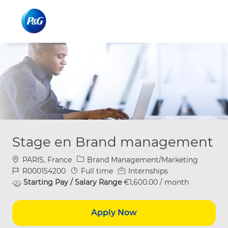
Skip to main content
Skip to main content
-
-
Stage en Brand management
Location
Category
PARIS, France
Brand Management/Marketing
Job Id
Job Type
R000154200
Full time
Internships
Starting Pay / Salary Range
€1,600.00 / month
Apply Now