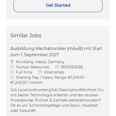
Get Started
Similar Jobs
Ausbildung Mechatroniker (m/w/d) mit Start
zum 1. September 2027
Location
Kronberg, Hesse, Germany
Category
Job Id
Human Resources
R000154538
Job Type
Full time
Internships
Starting Pay / Salary Range:
€1,247.00 -
€1,247.00 / month
Job LocationKronbergJob DescriptionMöchtest Du
mit bester Technologie arbeiten und die neusten
Produkte bei Procter & Gamble weiterentwickeln?
Ob es um Schönheitspflege und Rasur, Haushalt
oder Gesundh