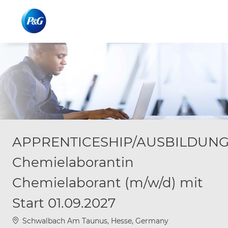
Skip to main content
Skip to main content
-
-
APPRENTICESHIP/AUSBILDUN
Chemielaborantin
Chemielaborant (m/w/d) mit
Start 01.09.2027
Location
Schwalbach Am Taunus, Hesse, Germany