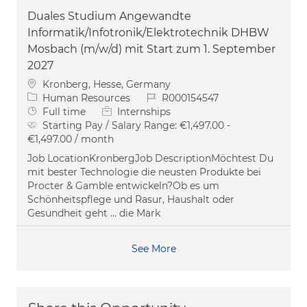
Duales Studium Angewandte
Informatik/Infotronik/Elektrotechnik DHBW
Mosbach (m/w/d) mit Start zum 1. September
2027
Location
Kronberg, Hesse, Germany
Category
Job Id
Human Resources
R000154547
Job Type
Full time
Internships
Starting Pay / Salary Range:
€1,497.00 -
€1,497.00 / month
Job LocationKronbergJob DescriptionMöchtest Du
mit bester Technologie die neusten Produkte bei
Procter & Gamble entwickeln?Ob es um
Schönheitspflege und Rasur, Haushalt oder
Gesundheit geht … die Mark
See More