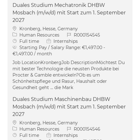
Duales Studium Mechatronik DHBW
Mosbach (m/w/d) mit Start zum 1. September
2027
Location
Kronberg, Hesse, Germany
Category
Job Id
Human Resources
R000154545
Job Type
Full time
Internships
Starting Pay / Salary Range:
€1,497.00 -
€1,497.00 / month
Job LocationKronbergJob DescriptionMöchtest Du
mit bester Technologie die neusten Produkte bei
Procter & Gamble entwickeln?Ob es um
Schönheitspflege und Rasur, Haushalt oder
Gesundheit geht … die Mark
Duales Studium Maschinenbau DHBW
Mosbach (m/w/d) mit Start zum 1. September
2027
Location
Kronberg, Hesse, Germany
Category
Job Id
Human Resources
R000154546
Job Type
Full time
Internships