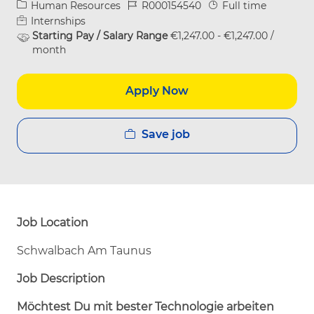
Category
Job Id
Job Type
Human Resources
R000154540
Full time
Internships
Starting Pay / Salary Range
€1,247.00 - €1,247.00 /
month
Apply Now
Save job
Job Location
Schwalbach Am Taunus
Job Description
Möchtest Du mit bester Technologie arbeiten