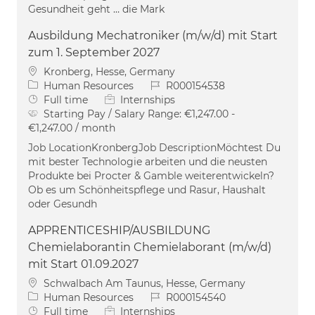
Gesundheit geht … die Mark
Ausbildung Mechatroniker (m/w/d) mit Start
zum 1. September 2027
Location
Kronberg, Hesse, Germany
Category
Job Id
Human Resources
R000154538
Job Type
Full time
Internships
Starting Pay / Salary Range:
€1,247.00 -
€1,247.00 / month
Job LocationKronbergJob DescriptionMöchtest Du
mit bester Technologie arbeiten und die neusten
Produkte bei Procter & Gamble weiterentwickeln?
Ob es um Schönheitspflege und Rasur, Haushalt
oder Gesundh
APPRENTICESHIP/AUSBILDUNG
Chemielaborantin Chemielaborant (m/w/d)
mit Start 01.09.2027
Location
Schwalbach Am Taunus, Hesse, Germany
Category
Job Id
Human Resources
R000154540
Job Type
Full time
Internships