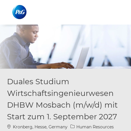
Skip to main content
Skip to main content
-
-
Duales Studium
Wirtschaftsingenieurwesen
DHBW Mosbach (m/w/d) mit
Start zum 1. September 2027
Location
Category
Kronberg, Hesse, Germany
Human Resources