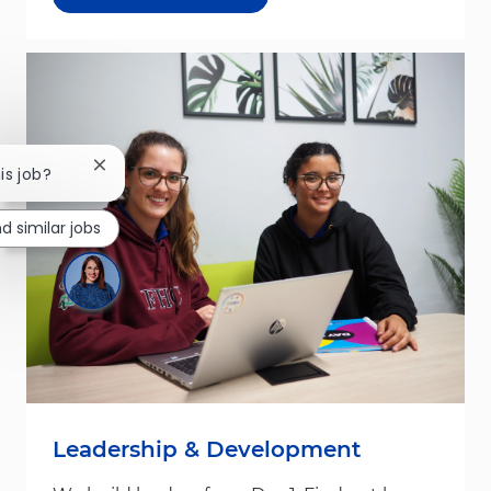
Close chatbot notification
is job?
nd similar jobs
Leadership & Development