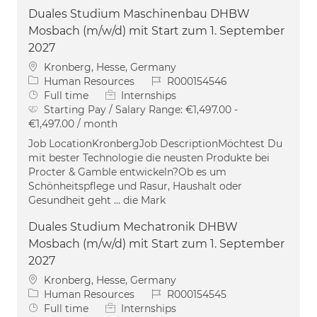
Duales Studium Maschinenbau DHBW
Mosbach (m/w/d) mit Start zum 1. September
2027
Location
Kronberg, Hesse, Germany
Category
Job Id
Human Resources
R000154546
Job Type
Full time
Internships
Starting Pay / Salary Range:
€1,497.00 -
€1,497.00 / month
Job LocationKronbergJob DescriptionMöchtest Du
mit bester Technologie die neusten Produkte bei
Procter & Gamble entwickeln?Ob es um
Schönheitspflege und Rasur, Haushalt oder
Gesundheit geht … die Mark
Duales Studium Mechatronik DHBW
Mosbach (m/w/d) mit Start zum 1. September
2027
Location
Kronberg, Hesse, Germany
Category
Job Id
Human Resources
R000154545
Job Type
Full time
Internships