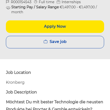
Job Id
Job Type
R000154543
Full time
Internships
Starting Pay / Salary Range
€1,497.00 - €1,497.00 /
month
Apply Now
Save job
Job Location
Kronberg
Job Description
Möchtest Du mit bester Technologie die neusten
Produkte bei Procter & Gamble entwickeln?