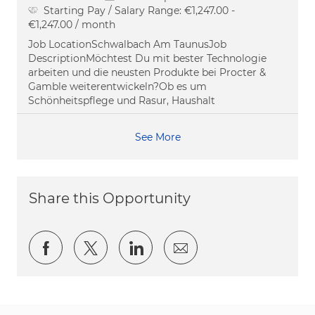
Starting Pay / Salary Range:
€1,247.00 -
€1,247.00 / month
Job LocationSchwalbach Am TaunusJob
DescriptionMöchtest Du mit bester Technologie
arbeiten und die neusten Produkte bei Procter &
Gamble weiterentwickeln?Ob es um
Schönheitspflege und Rasur, Haushalt
See More
Share this Opportunity
Share via Facebook
Share via twitter
Share via LinkedIn
Share via email