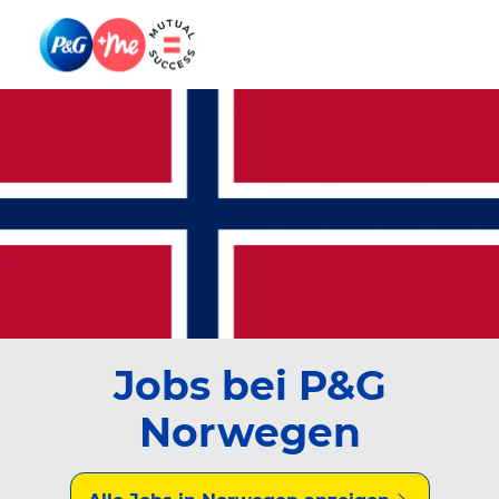
Skip to main content
Skip to main content
-
-
Jobs bei P&G
Norwegen