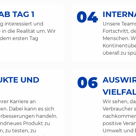
04
B TAG 1
INTERN
 interessiert und
Unsere Teams 
in die Realität um. Wir
Fortschritt, d
 dem ersten Tag
Menschen. Wi
Kontinentüber
überall zu sp
06
UKTE UND
AUSWIR
VIELFA
rer Karriere an
Wir sehen, d
en. Dabei kann es sich
Verbraucher a
erbesserungen handeln.
nachkommende
andneues Produkt zu
positive Ver
, zu testen, zu
Umwelt und bi