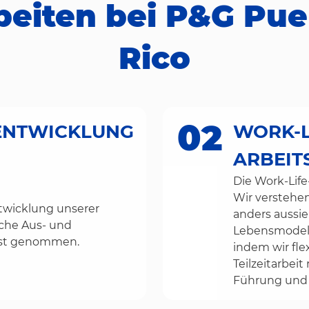
beiten bei P&G Pue
Rico
02
ENTWICKLUNG
WORK-L
ARBEI
Die Work-Life
Wir verstehen
ntwicklung unserer
anders aussie
iche Aus- und
Lebensmodelle
nst genommen.
indem wir fle
Teilzeitarbeit
Führung und T