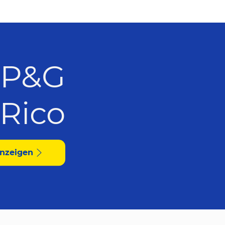
 P&G
 Rico
anzeigen