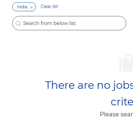
Clear All
India
Search from below list
the results are updated
There are no jobs
crite
Please sear