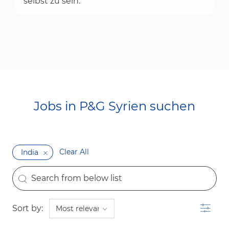
selbst zu sein.
Jobs in P&G Syrien suchen
Clear All
India
the results are updated
Search from below list
Filter
Sort by: