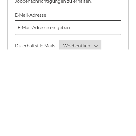
Jobbenachrichtigungen zu erhalten.
Required
E-Mail-Adresse
Required
Du erhältst E-Mails
Durch Aktivieren dieses
Kontrollkästchens erkläre ich mich mit
dem Erhalt von Transaktions- und
Marketing-Textnachrichten zu
Beschäftigungsmöglichkeiten
einverstanden.
Melden Sie sich an, um per E-Mail Neuigkeiten und
Updates zu Karrieren und Stellen bei P&G zu erhalten.