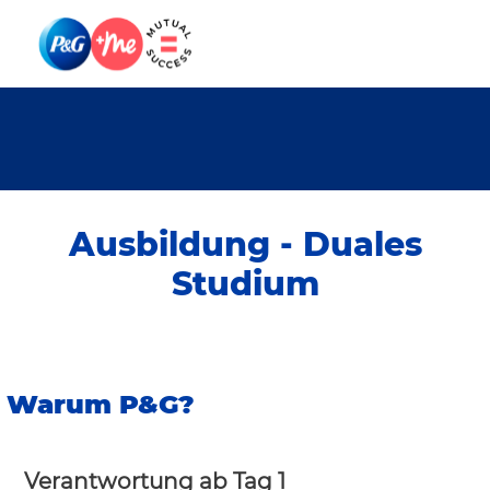
Skip to main content
Skip to main content
-
-
Ausbildung - Duales
Studium
- Jetzt bewerben
Warum P&G?
Verantwortung ab Tag 1