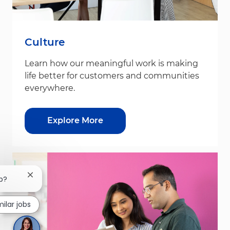
Culture
Learn how our meaningful work is making
life better for customers and communities
everywhere.
Explore More
Close chatbot notification
ob?
milar jobs