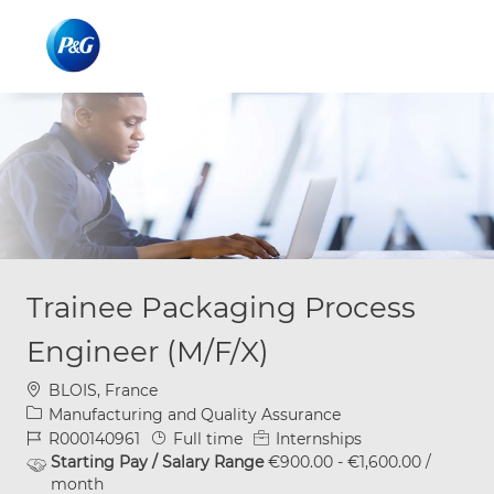
Skip to main content
Skip to main content
-
-
Trainee Packaging Process
Engineer (M/F/X)
Location
BLOIS, France
Category
Manufacturing and Quality Assurance
Job Id
Job Type
R000140961
Full time
Internships
Starting Pay / Salary Range
€900.00 - €1,600.00 /
month