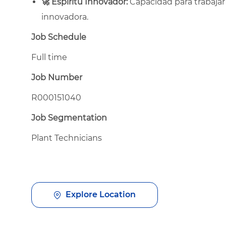
🚀
Espíritu Innovador:
Capacidad para trabaja
innovadora.
Job Schedule
Full time
Job Number
R000151040
Job Segmentation
Plant Technicians
Explore Location