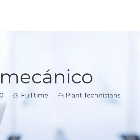
romecánico
Job Type
0
Full time
Plant Technicians