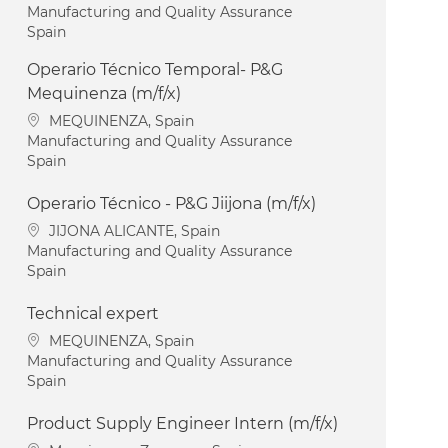
Category
Manufacturing and Quality Assurance
Spain
Operario Técnico Temporal- P&G
Mequinenza (m/f/x)
Location
MEQUINENZA, Spain
Category
Manufacturing and Quality Assurance
Spain
Operario Técnico - P&G Jiijona (m/f/x)
Location
JIJONA ALICANTE, Spain
Category
Manufacturing and Quality Assurance
Spain
Technical expert
Location
MEQUINENZA, Spain
Category
Manufacturing and Quality Assurance
Spain
Product Supply Engineer Intern (m/f/x)