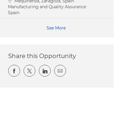
Location
Mequinenza, Zaragoza, Spain
Category
Manufacturing and Quality Assurance
Spain
See More
Share this Opportunity
Share via Facebook
Share via twitter
Share via LinkedIn
Share via email