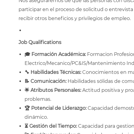
Nos aseguraremos de que las personas con disc
participar en el proceso de solicitud o entrevista 
recibir otros beneficios y privilegios de empleo.
Job Qualifications
🎓
Formación Académica:
Formacion Profesion
Electrico/Mecanico/PC&IS/Mantenimiento Indust
🔧
Habilidades Técnicas:
Conocimientos en man
📝
Comunicación:
Habilidades sólidas de comu
🌟
Atributos Personales:
Actitud positiva y pro
problemas.
🏆
Potencial de Liderazgo:
Capacidad demostra
dinámico.
⏳
Gestión del Tiempo:
Capacidad para gestiona