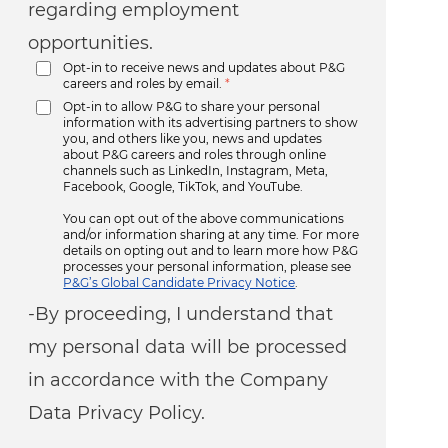
regarding employment
opportunities.
Opt-in to receive news and updates about P&G
careers and roles by email.
*
Opt-in to allow P&G to share your personal
information with its advertising partners to show
you, and others like you, news and updates
about P&G careers and roles through online
channels such as LinkedIn, Instagram, Meta,
Facebook, Google, TikTok, and YouTube.
You can opt out of the above communications
and/or information sharing at any time. For more
details on opting out and to learn more how P&G
processes your personal information, please see
P&G’s Global Candidate Privacy Notice
.
-By proceeding, I understand that
my personal data will be processed
in accordance with the Company
Data Privacy Policy.