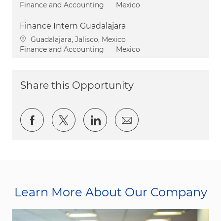
Category
Finance and Accounting
Mexico
Finance Intern Guadalajara
Location
Guadalajara, Jalisco, Mexico
Category
Finance and Accounting
Mexico
Share this Opportunity
Share via Facebook
Share via twitter
Share via LinkedIn
Share via email
Learn More About Our Company