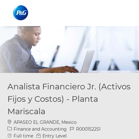
Skip to main content
Skip to main content
-
-
Analista Financiero Jr. (Activos
Fijos y Costos) - Planta
Mariscala
Location
APASEO EL GRANDE, Mexico
Category
Job Id
Finance and Accounting
R000152251
Job Type
Full time
Entry Level