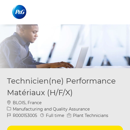
Skip to main content
Skip to main content
-
-
Technicien(ne) Performance
Matériaux (H/F/X)
Location
BLOIS, France
Category
Manufacturing and Quality Assurance
Job Id
Job Type
R000153005
Full time
Plant Technicians