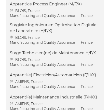
Apprentice Process Engineer (M/F/X)
Location
BLOIS, France
Category
Manufacturing and Quality Assurance
France
Stagiaire Ingénieur en Optimisation Digitale
de Laboratoire (H/F/X)
Location
BLOIS, France
Category
Manufacturing and Quality Assurance
France
Stage Technicien(ne) de Maintenance H/F/X
Location
BLOIS, France
Category
Manufacturing and Quality Assurance
France
Apprenti(e) Électricien/Automaticien (F/H/X)
Location
AMIENS, France
Category
Manufacturing and Quality Assurance
France
Apprenti(e) Maintenance Industrielle (F/M/X)
Location
AMIENS, France
Category
Manufacturing and Quality Assurance
France