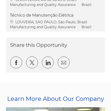
Category
Manufacturing and Quality Assurance
Brazil
Técnico de Manutenção Elétrica
Location
LOUVEIRA, SAO PAULO, São Paulo, Brazil
Category
Manufacturing and Quality Assurance
Brazil
Share this Opportunity
Share via Facebook
Share via twitter
Share via LinkedIn
Share via email
Learn More About Our Company