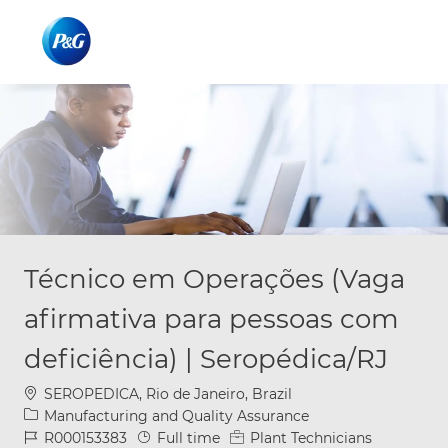
Skip to main content
Skip to main content
-
-
Técnico em Operações (Vaga
afirmativa para pessoas com
deficiência) | Seropédica/RJ
Location
SEROPEDICA, Rio de Janeiro, Brazil
Category
Manufacturing and Quality Assurance
Job Id
Job Type
R000153383
Full time
Plant Technicians