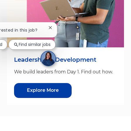
Close chatbot notification
rested in this job?
ed
Find similar jobs
Leadership & Development
We build leaders from Day 1. Find out how.
Explore More