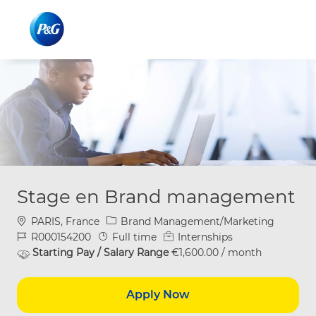
Skip to main content
Skip to main content
-
-
Stage en Brand management
Location
Category
PARIS, France
Brand Management/Marketing
Job Id
Job Type
R000154200
Full time
Internships
Starting Pay / Salary Range
€1,600.00 / month
Apply Now