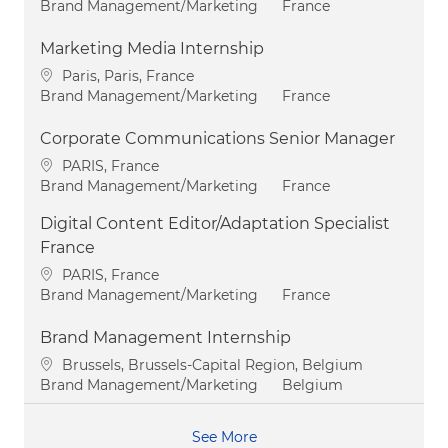
Category
Brand Management/Marketing
France
Marketing Media Internship
Location
Paris, Paris, France
Category
Brand Management/Marketing
France
Corporate Communications Senior Manager
Location
PARIS, France
Category
Brand Management/Marketing
France
Digital Content Editor/Adaptation Specialist
France
Location
PARIS, France
Category
Brand Management/Marketing
France
Brand Management Internship
Location
Brussels, Brussels-Capital Region, Belgium
Category
Brand Management/Marketing
Belgium
See More