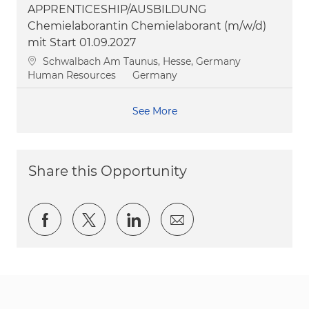
APPRENTICESHIP/AUSBILDUNG
Chemielaborantin Chemielaborant (m/w/d)
mit Start 01.09.2027
Location
Schwalbach Am Taunus, Hesse, Germany
Category
Human Resources
Germany
See More
Share this Opportunity
Share via Facebook
Share via twitter
Share via LinkedIn
Share via email