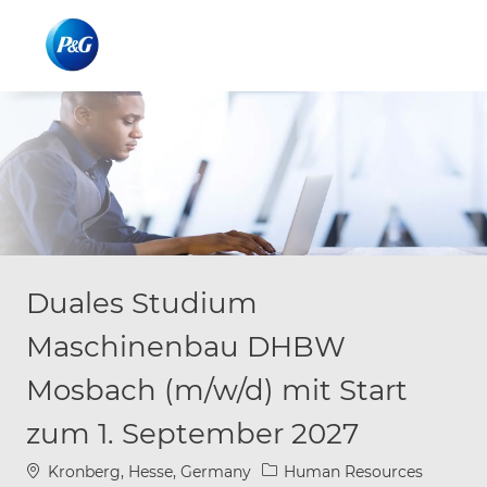
Skip to main content
Skip to main content
-
-
Duales Studium
Maschinenbau DHBW
Mosbach (m/w/d) mit Start
zum 1. September 2027
Location
Category
Kronberg, Hesse, Germany
Human Resources