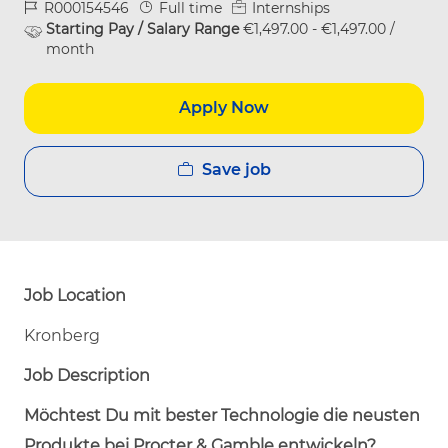
Job Id
Job Type
R000154546
Full time
Internships
Starting Pay / Salary Range
€1,497.00 - €1,497.00 /
month
Apply Now
Save job
Job Location
Kronberg
Job Description
Möchtest Du mit bester Technologie die neusten
Produkte bei Procter & Gamble entwickeln?