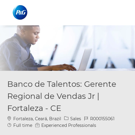
Skip to main content
Skip to main content
-
-
Banco de Talentos: Gerente
Regional de Vendas Jr |
Fortaleza - CE
Location
Category
Job Id
Fortaleza, Ceará, Brazil
Sales
R000155061
Job Type
Full time
Experienced Professionals