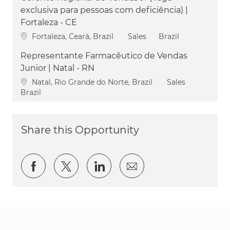
exclusiva para pessoas com deficiência) |
Fortaleza - CE
Location
Category
Fortaleza, Ceará, Brazil
Sales
Brazil
Representante Farmacêutico de Vendas
Junior | Natal - RN
Location
Category
Natal, Rio Grande do Norte, Brazil
Sales
Brazil
Share this Opportunity
Share via Facebook
Share via twitter
Share via LinkedIn
Share via email