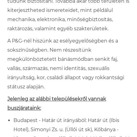
tudunk biztosítani. Továbbá akár több területen is
kiterjesztheted ismereteidet, mint példálul
mechanika, elektronika, minőségbiztosítás,
raktározás, valamint egyéb szakterületek.
A P&G-nél hiszünk az esélyegyelőségben és a
sokszínűségben. Nem részesítünk
megkülönböztetett bánásmódban senkit faj,
vallás, származás, nemi identitás, szexuális
irányultság, kor, családi állapot vagy rokkantsági
státusz alapján.
Jelenleg az alábbi településekről vannak
buszjárataink:
Budapest - Határ út
irányából: Határ
út (Ibis
Hotel), Simonyi Zs. u. (Üllői út sk), Kőbánya -