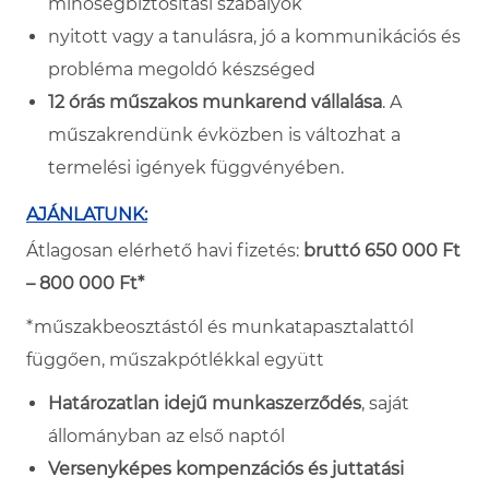
minőségbiztosítási szabályok
nyitott vagy a tanulásra, jó a kommunikációs és
probléma megoldó készséged
12 órás műszakos munkarend vállalása
. A
műszakrendünk évközben is változhat a
termelési igények függvényében.
AJÁNLATUNK:
Átlagosan elérhető havi fizetés:
bruttó 650 000 Ft
– 800 000 Ft*
*műszakbeosztástól és munkatapasztalattól
függően, műszakpótlékkal együtt
Határozatlan idejű munkaszerződés
, saját
állományban az első naptól
Versenyképes kompenzációs és juttatási