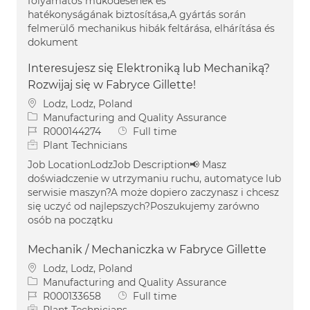
folyamatos működésének és
hatékonyságának biztosítása,A gyártás során
felmerülő mechanikus hibák feltárása, elhárítása és
dokument
Interesujesz się Elektroniką lub Mechaniką?
Rozwijaj się w Fabryce Gillette!
Location
Lodz, Lodz, Poland
Category
Manufacturing and Quality Assurance
Job Id
Job Type
R000144274
Full time
Plant Technicians
Job LocationLodzJob Description📢 Masz
doświadczenie w utrzymaniu ruchu, automatyce lub
serwisie maszyn?A może dopiero zaczynasz i chcesz
się uczyć od najlepszych?Poszukujemy zarówno
osób na początku
Mechanik / Mechaniczka w Fabryce Gillette
Location
Lodz, Lodz, Poland
Category
Manufacturing and Quality Assurance
Job Id
Job Type
R000133658
Full time
Plant Technicians