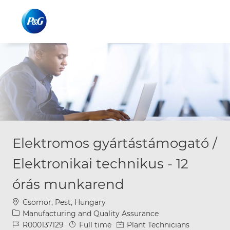
Skip to main content
Skip to main content
-
-
Elektromos gyártástámogató /
Elektronikai technikus - 12
órás munkarend
Location
Csomor, Pest, Hungary
Category
Manufacturing and Quality Assurance
Job Id
Job Type
R000137129
Full time
Plant Technicians