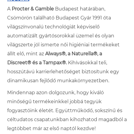
A
Procter & Gamble
Budapest határában,
Csömörön található Budapest Gyár 1991 óta
világszínvonalú technológiát képviselő
automatizált gyártósorokkal üzemel és olyan
világszerte jól ismerte női higiéniai termékeket
állít elő, mint az
Always®, a Naturella®, a
Discreet® és a Tampax®.
Kihívásokkal teli,
hosszútávú karrierlehetőséget biztosítunk egy
dinamikusan fejlődő munkakörnyezetben.
Mindennap azon dolgozunk, hogy kiváló
minőségű termékeinkkel jobbá tegyük
fogyasztóink életét. Együttműködő, sokszínű és
céltudatos csapatunkban kihozhatod magadból a
legtöbbet már az első naptól kezdve!