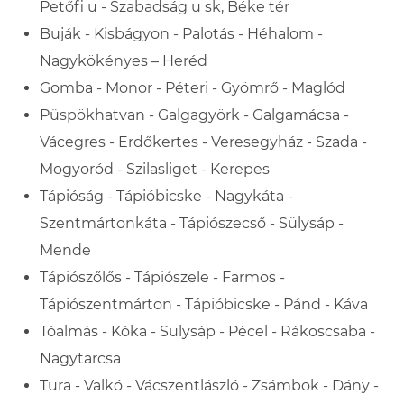
Petőfi u - Szabadság u sk, Béke tér
Buják - Kisbágyon - Palotás - Héhalom -
Nagykökényes – Heréd
Gomba - Monor - Péteri - Gyömrő - Maglód
Püspökhatvan - Galgagyörk - Galgamácsa -
Vácegres - Erdőkertes - Veresegyház - Szada -
Mogyoród - Szilasliget - Kerepes
Tápióság - Tápióbicske - Nagykáta -
Szentmártonkáta - Tápiószecső - Sülysáp -
Mende
Tápiószőlős - Tápiószele - Farmos -
Tápiószentmárton - Tápióbicske - Pánd - Káva
Tóalmás - Kóka - Sülysáp - Pécel - Rákoscsaba -
Nagytarcsa
Tura - Valkó - Vácszentlászló - Zsámbok - Dány -