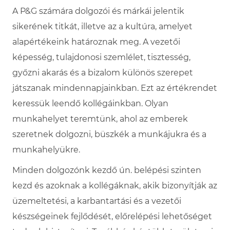
A P&G számára dolgozói és márkái jelentik
sikerének titkát, illetve az a kultúra, amelyet
alapértékeink határoznak meg. A vezetői
képesség, tulajdonosi szemlélet, tisztesség,
győzni akarás és a bizalom különös szerepet
játszanak mindennapjainkban. Ezt az értékrendet
keressük leendő kollégáinkban. Olyan
munkahelyet teremtünk, ahol az emberek
szeretnek dolgozni, büszkék a munkájukra és a
munkahelyükre.
Minden dolgozónk kezdő ún. belépési szinten
kezd és azoknak a kollégáknak, akik bizonyítják az
üzemeltetési, a karbantartási és a vezetői
készségeinek fejlődését, előrelépési lehetőséget