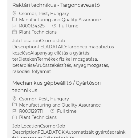
Raktári technikus - Targoncavezető
Location
Csomor, Pest, Hungary
Category
Manufacturing and Quality Assurance
Job Id
Job Type
R000134325
Full time
Plant Technicians
Job LocationCsomorJob
DescriptionFELADATAID:Targonca magabiztos
kezeléseAlapanyag ellátás a gyártási
területekenTermékek fizikai mozgatása,
betárolásaÁruösszekészítés, anyagmozgatás,
rakodási folyamat
Mechanikus gépbeállító / Gyártósori
technikus
Location
Csomor, Pest, Hungary
Category
Manufacturing and Quality Assurance
Job Id
Job Type
R000129711
Full time
Plant Technicians
Job LocationCsomorJob
DescriptionFELADATOK:Automatizált gyártósoraink