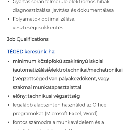
Gyártás során felmerülő elektromos hibák
diagnosztizálása, javítása és dokumentálása
Folyamatok optimalizálása,
veszteségcsökkentés
Job Qualifications
TÉGED keresünk, ha:
minimum középfokú szakirányú iskolai
(automatizálási/elektrotechnikai/mechatronikai
) végzettséged van pályakezdőként, vagy
szakmai munkatapasztalattal
előny: technikusi végzettség
legalább alapszinten használod az Office
programokat (Microsoft Excel, Word),
fontos számodra a munkavédelem és a