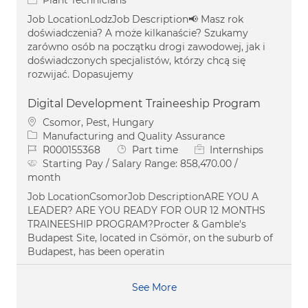
Job LocationLodzJob Description📢 Masz rok
doświadczenia? A może kilkanaście? Szukamy
zarówno osób na początku drogi zawodowej, jak i
doświadczonych specjalistów, którzy chcą się
rozwijać. Dopasujemy
Digital Development Traineeship Program
Location
Csomor, Pest, Hungary
Category
Manufacturing and Quality Assurance
Job Id
Job Type
R000155368
Part time
Internships
Starting Pay / Salary Range:
858,470.00 /
month
Job LocationCsomorJob DescriptionARE YOU A
LEADER? ARE YOU READY FOR OUR 12 MONTHS
TRAINEESHIP PROGRAM?Procter & Gamble's
Budapest Site, located in Csömör, on the suburb of
Budapest, has been operatin
See More