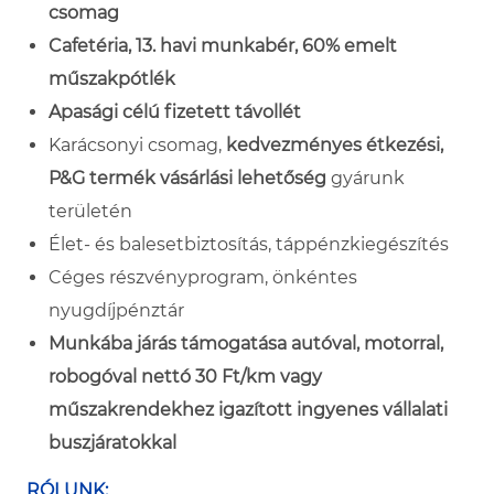
csomag
Cafetéria, 13. havi munkabér, 60% emelt
műszakpótlék
Apasági célú fizetett távollét
Karácsonyi csomag,
kedvezményes étkezési,
P&G termék vásárlási lehetőség
gyárunk
területén
Élet- és balesetbiztosítás, táppénzkiegészítés
Céges részvényprogram, önkéntes
nyugdíjpénztár
Munkába járás támogatása autóval, motorral,
robogóval nettó 30 Ft/km vagy
műszakrendekhez igazított ingyenes vállalati
buszjáratokkal
RÓLUNK: