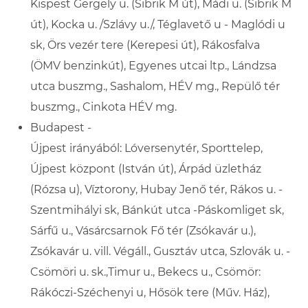
Kispest Gergely u. (Sibrik M út), Mádi u. (Sibrik M
út), Kocka u. /Szlávy u./, Téglavető u - Maglódi u
sk, Örs vezér tere (Kerepesi út), Rákosfalva
(ÖMV benzinkút), Egyenes utcai ltp., Lándzsa
utca buszmg., Sashalom, HÉV mg., Repülő tér
buszmg., Cinkota HÉV mg.
Budapest -
Újpest
irányából: Lóversenytér,
Sporttelep,
Újpest központ (István út), Árpád üzletház
(Rózsa u), Víztorony, Hubay Jenő tér, Rákos u. -
Szentmihályi sk, Bánkút utca -Páskomliget sk,
Sárfű u., Vásárcsarnok Fő tér (Zsókavár u.),
Zsókavár u. vill. Végáll., Gusztáv utca, Szlovák u. -
Csömöri u. sk.,Timur u., Bekecs u., Csömör:
Rákóczi-Széchenyi u, Hősök tere (Műv. Ház),