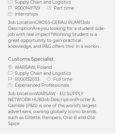
Category
Supply Chain and Logistics
Job Id
Job Type
R000149759
Part time
Internships
Job LocationGROSS-GERAU PLANTJob
DescriptionAre you looking for a student side-
job with real impact?Working Student is a
great opportunity to gain practical
knowledge, and P&G offers this! In a workin
Customs Specialist
Location
WARSAW, Poland
Category
Supply Chain and Logistics
Job Id
Job Type
R000152033
Full time
Experienced Professionals
Job LocationWARSAW - EU SUPPLY
NETWORK HUBJob DescriptionProcter &
Gamble (P&G) is one of the world’s largest
advertisers, owning globally iconic brands
such as Gillette, Pampers, Oral-B and Old
Spice