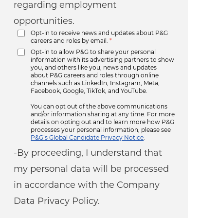
regarding employment
opportunities.
Opt-in to receive news and updates about P&G
careers and roles by email.
*
Opt-in to allow P&G to share your personal
information with its advertising partners to show
you, and others like you, news and updates
about P&G careers and roles through online
channels such as LinkedIn, Instagram, Meta,
Facebook, Google, TikTok, and YouTube.
You can opt out of the above communications
and/or information sharing at any time. For more
details on opting out and to learn more how P&G
processes your personal information, please see
P&G’s Global Candidate Privacy Notice
.
-By proceeding, I understand that
my personal data will be processed
in accordance with the Company
Data Privacy Policy.