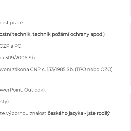
ost práce.
ostní technik, technik požární ochrany apod.)
BOZP a PO.
na 309/2006 Sb.
vení zákona ČNR č. 133/1985 Sb. (TPO nebo OZO)
owerPoint, Outlook).
sty).
áte výbornou znalost
českého jazyka - jste rodilý