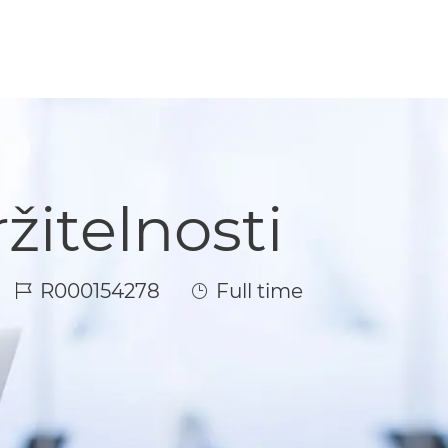
itelnosti
Job Id
Job Type
R000154278
Full time