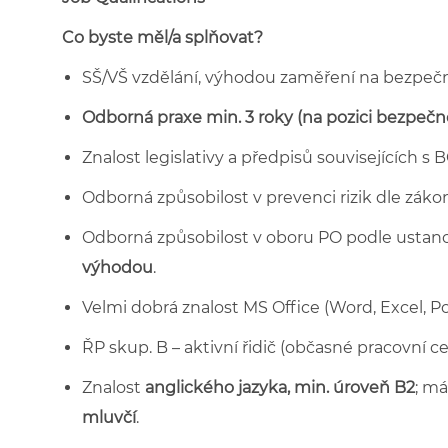
Co byste měl/a splňovat?
SŠ/VŠ vzdělání, výhodou zaměření na bezpečn
Odborná praxe min. 3 roky (na pozici bezpečn
Znalost legislativy a předpisů souvisejících s 
Odborná způsobilost v prevenci rizik dle záko
Odborná způsobilost v oboru PO podle ustano
výhodou
.
Velmi dobrá znalost MS Office (Word, Excel, P
ŘP skup. B – aktivní řidič (občasné pracovní ce
Znalost
anglického jazyka, min. úroveň B2
; m
mluvčí
.