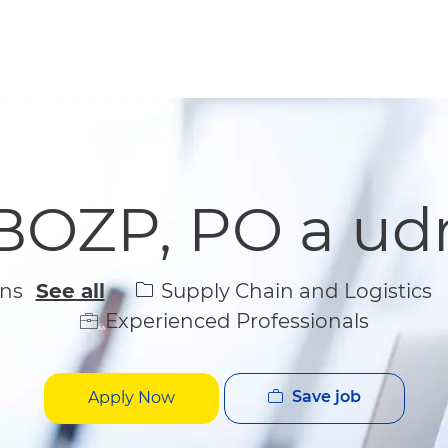
Skip to main content
Skip to main content
BOZP, PO a udrž
Category
Supply Chain and Logistics
ons
See all
Experienced Professionals
Save job
Apply Now