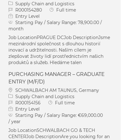
Category
Supply Chain and Logistics
Job Id
Job Type
R000154280
Full time
Entry Level
Starting Pay / Salary Range:
78,900.00 /
month
Job LocationPRAGUE DCJob DescriptionJsme
mezinárodní společnost s dlouhou historií
inovací a udržitelnosti. Naším cílem je
zlepšovat životy lidí prostřednictvím našich
produktů a služeb. Hledáme talen
PURCHASING MANAGER – GRADUATE
ENTRY (M/F/D)
Location
SCHWALBACH AM TAUNUS, Germany
Category
Supply Chain and Logistics
Job Id
Job Type
R000154156
Full time
Entry Level
Starting Pay / Salary Range:
€69,000.00
/ year
Job LocationSCHWALBACH GO & TECH
CENTERJob DescriptionAre you looking for an