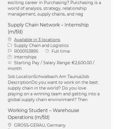
exciting career in Purchasing? Purchasing is a
world of analysis, strategy, relationship
management, supply chains, and neg
Supply Chain Network – Internship
(m/f/d)
Available in 3 locations
Category
Supply Chain and Logistics
Job Id
Job Type
R000153895
Full time
Internships
Starting Pay / Salary Range:
€2,600.00 /
month
Job LocationSchwalbach Am TaunusJob
DescriptionDo you want to work on the best
supply chain in the world? Do you love
playing on a winning team and getting into a
global supply chain environment? Then
Working Student – Warehouse
Operations (m/f/d)
Location
GROSS-GERAU, Germany