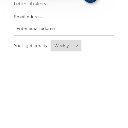
better job alerts
Required
Email Address
Required
You'll get emails
By checking this box, I consent to
receive transactional and marketing
text messages regarding employment
opportunities.
Opt-in to receive news and updates about P&G
careers and roles by email.
*
Opt-in to allow P&G to share your personal
information with its advertising partners to show
you, and others like you, news and updates about