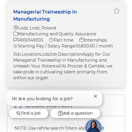
Managerial Traineeship in
Save M
Manufacturing
Location
Lodz, Lodz, Poland
Category
Manufacturing and Quality Assurance
Job Id
Job Type
R000149303
Part time
Internships
Starting Pay / Salary Range:
10,800.00 / month
Job LocationLodzJob DescriptionApply for Our
Managerial Traineeship in Manufacturing and
Unleash Your Potential!At Procter & Gamble, we
take pride in cultivating talent primarily from
within our organ
Close chatbot not
Hi! Are you looking for a job?
Create Job Alert
Find a job
Ask a question
NOTE: Use refine search filters above to get