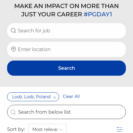
MAKE AN IMPACT ON MORE THAN
JUST YOUR CAREER
#PGDAY1
Search for Job Title
Enter Location
Search
Clear All
Lodz, Lodz, Poland
the results are updated
Search from below list
Filter
Sort by: