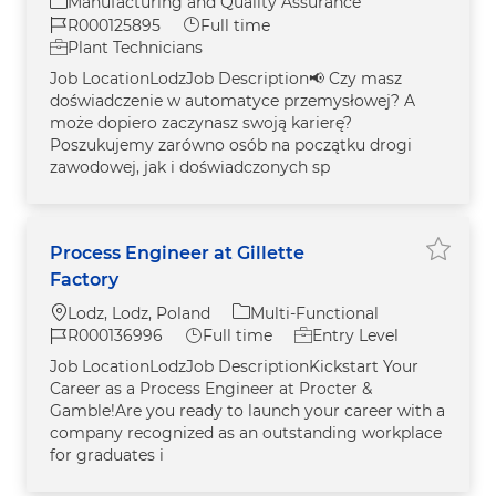
Category
Manufacturing and Quality Assurance
Job Id
Job Type
R000125895
Full time
Plant Technicians
Job LocationLodzJob Description📢 Czy masz
doświadczenie w automatyce przemysłowej? A
może dopiero zaczynasz swoją karierę?
Poszukujemy zarówno osób na początku drogi
zawodowej, jak i doświadczonych sp
Process Engineer at Gillette
Save Pr
Factory
Location
Category
Lodz, Lodz, Poland
Multi-Functional
Job Id
Job Type
R000136996
Full time
Entry Level
Job LocationLodzJob DescriptionKickstart Your
Career as a Process Engineer at Procter &
Gamble!Are you ready to launch your career with a
company recognized as an outstanding workplace
for graduates i