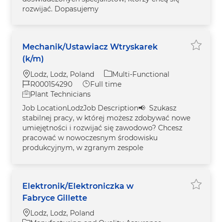
rozwijać. Dopasujemy
Mechanik/Ustawiacz Wtryskarek
Save M
(k/m)
Location
Category
Lodz, Lodz, Poland
Multi-Functional
Job Id
Job Type
R000154290
Full time
Plant Technicians
Job LocationLodzJob Description📢 Szukasz
stabilnej pracy, w której możesz zdobywać nowe
umiejętności i rozwijać się zawodowo? Chcesz
pracować w nowoczesnym środowisku
produkcyjnym, w zgranym zespole
Elektronik/Elektroniczka w
Save El
Fabryce Gillette
Location
Lodz, Lodz, Poland