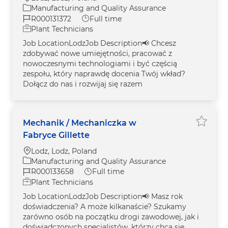
Category
Manufacturing and Quality Assurance
Job Id
Job Type
R000131372
Full time
Plant Technicians
Job LocationLodzJob Description📢 Chcesz
zdobywać nowe umiejętności, pracować z
nowoczesnymi technologiami i być częścią
zespołu, który naprawdę docenia Twój wkład?
Dołącz do nas i rozwijaj się razem
Mechanik / Mechaniczka w
Save M
Fabryce Gillette
Location
Lodz, Lodz, Poland
Category
Manufacturing and Quality Assurance
Job Id
Job Type
R000133658
Full time
Plant Technicians
Job LocationLodzJob Description📢 Masz rok
doświadczenia? A może kilkanaście? Szukamy
zarówno osób na początku drogi zawodowej, jak i
doświadczonych specjalistów, którzy chcą się