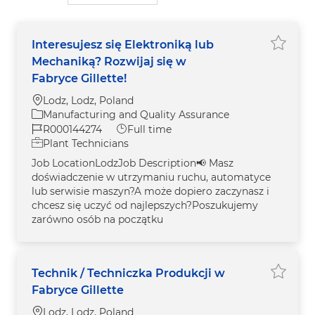
Interesujesz się Elektroniką lub
Save In
Mechaniką? Rozwijaj się w
Fabryce Gillette!
Location
Lodz, Lodz, Poland
Category
Manufacturing and Quality Assurance
Job Id
Job Type
R000144274
Full time
Plant Technicians
Job LocationLodzJob Description📢 Masz
doświadczenie w utrzymaniu ruchu, automatyce
lub serwisie maszyn?A może dopiero zaczynasz i
chcesz się uczyć od najlepszych?Poszukujemy
zarówno osób na początku
Technik / Techniczka Produkcji w
Save Te
Fabryce Gillette
Location
Lodz, Lodz, Poland