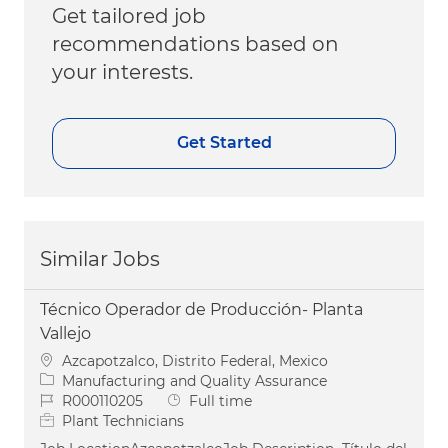
Get tailored job
recommendations based on
your interests.
Get Started
Similar Jobs
Técnico Operador de Producción- Planta
Vallejo
Location
Azcapotzalco, Distrito Federal, Mexico
Category
Manufacturing and Quality Assurance
Job Id
Job Type
R000110205
Full time
Plant Technicians