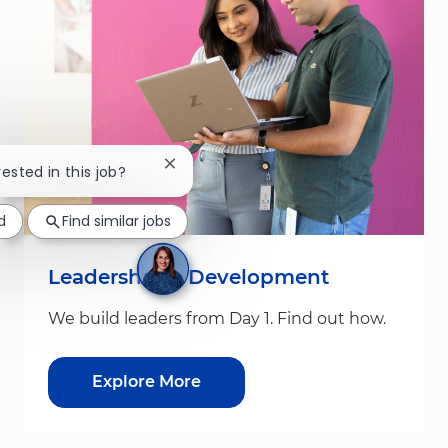
Close chatbot notification
rested in this job?
d
Find similar jobs
Leadership & Development
We build leaders from Day 1. Find out how.
Explore More