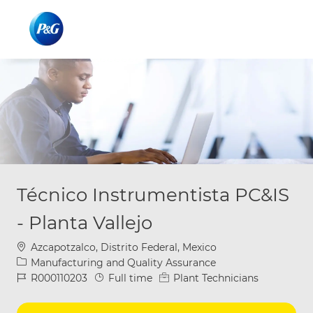
Skip to main content
Skip to main content
-
-
Técnico Instrumentista PC&IS
- Planta Vallejo
Location
Azcapotzalco, Distrito Federal, Mexico
Category
Manufacturing and Quality Assurance
Job Id
Job Type
R000110203
Full time
Plant Technicians