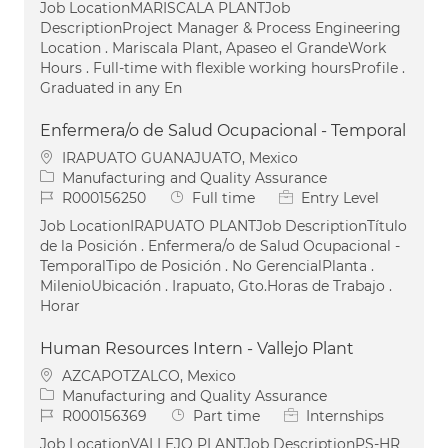
Job LocationMARISCALA PLANTJob
DescriptionProject Manager & Process Engineering
Location . Mariscala Plant, Apaseo el GrandeWork
Hours . Full-time with flexible working hoursProfile .
Graduated in any En
Enfermera/o de Salud Ocupacional - Temporal
Location
IRAPUATO GUANAJUATO, Mexico
Category
Manufacturing and Quality Assurance
Job Id
Job Type
R000156250
Full time
Entry Level
Job LocationIRAPUATO PLANTJob DescriptionTítulo
de la Posición . Enfermera/o de Salud Ocupacional -
TemporalTipo de Posición . No GerencialPlanta .
MilenioUbicación . Irapuato, Gto.Horas de Trabajo .
Horar
Human Resources Intern - Vallejo Plant
Location
AZCAPOTZALCO, Mexico
Category
Manufacturing and Quality Assurance
Job Id
Job Type
R000156369
Part time
Internships
Job LocationVALLEJO PLANTJob DescriptionPS-HR