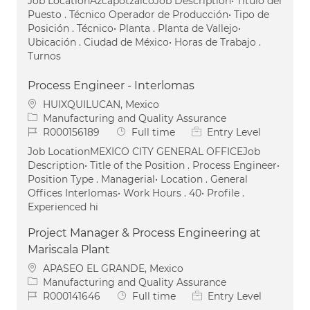
Job LocationAzcapotzalcoJob Description• Título del
Puesto . Técnico Operador de Producción• Tipo de
Posición . Técnico• Planta . Planta de Vallejo•
Ubicación . Ciudad de México• Horas de Trabajo .
Turnos
Process Engineer - Interlomas
Location
HUIXQUILUCAN, Mexico
Category
Manufacturing and Quality Assurance
Job Id
Job Type
R000156189
Full time
Entry Level
Job LocationMEXICO CITY GENERAL OFFICEJob
Description• Title of the Position . Process Engineer•
Position Type . Managerial• Location . General
Offices Interlomas• Work Hours . 40• Profile .
Experienced hi
Project Manager & Process Engineering at
Mariscala Plant
Location
APASEO EL GRANDE, Mexico
Category
Manufacturing and Quality Assurance
Job Id
Job Type
R000141646
Full time
Entry Level