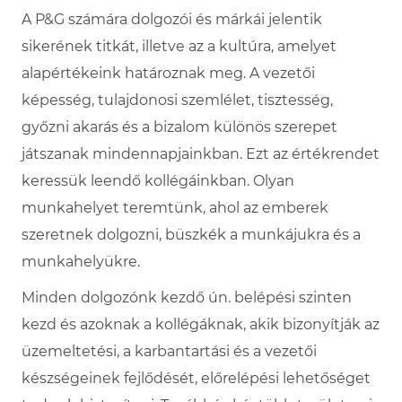
A P&G számára dolgozói és márkái jelentik
sikerének titkát, illetve az a kultúra, amelyet
alapértékeink határoznak meg. A vezetői
képesség, tulajdonosi szemlélet, tisztesség,
győzni akarás és a bizalom különös szerepet
játszanak mindennapjainkban. Ezt az értékrendet
keressük leendő kollégáinkban. Olyan
munkahelyet teremtünk, ahol az emberek
szeretnek dolgozni, büszkék a munkájukra és a
munkahelyükre.
Minden dolgozónk kezdő ún. belépési szinten
kezd és azoknak a kollégáknak, akik bizonyítják az
üzemeltetési, a karbantartási és a vezetői
készségeinek fejlődését, előrelépési lehetőséget