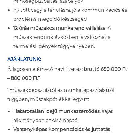
minőségbiztosítási szabályok
nyitott vagy a tanulásra, jó a kommunikációs és
probléma megoldó készséged
12 órás műszakos munkarend vállalása
. A
műszakrendünk évközben is változhat a
termelési igények függvényében.
AJÁNLATUNK:
Átlagosan elérhető havi fizetés:
bruttó 650 000 Ft
– 800 000 Ft*
*műszakbeosztástól és munkatapasztalattól
függően, műszakpótlékkal együtt
Határozatlan idejű munkaszerződés
, saját
állományban az első naptól
Versenyképes kompenzációs és juttatási