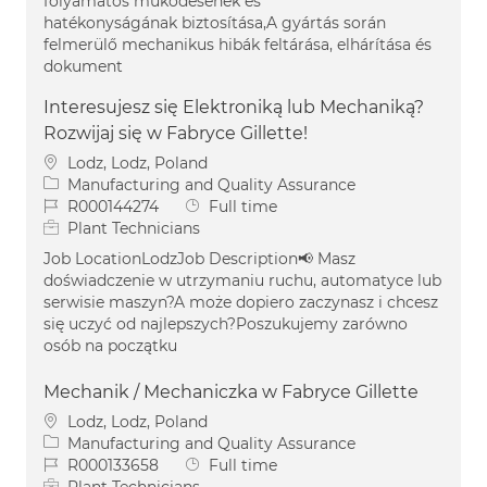
folyamatos működésének és
hatékonyságának biztosítása,A gyártás során
felmerülő mechanikus hibák feltárása, elhárítása és
dokument
Interesujesz się Elektroniką lub Mechaniką?
Rozwijaj się w Fabryce Gillette!
Location
Lodz, Lodz, Poland
Category
Manufacturing and Quality Assurance
Job Id
Job Type
R000144274
Full time
Plant Technicians
Job LocationLodzJob Description📢 Masz
doświadczenie w utrzymaniu ruchu, automatyce lub
serwisie maszyn?A może dopiero zaczynasz i chcesz
się uczyć od najlepszych?Poszukujemy zarówno
osób na początku
Mechanik / Mechaniczka w Fabryce Gillette
Location
Lodz, Lodz, Poland
Category
Manufacturing and Quality Assurance
Job Id
Job Type
R000133658
Full time
Plant Technicians