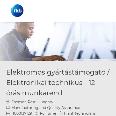
Skip to main content
Skip to main content
-
-
Elektromos gyártástámogató /
Elektronikai technikus - 12
órás munkarend
Location
Csomor, Pest, Hungary
Category
Manufacturing and Quality Assurance
Job Id
Job Type
R000137129
Full time
Plant Technicians