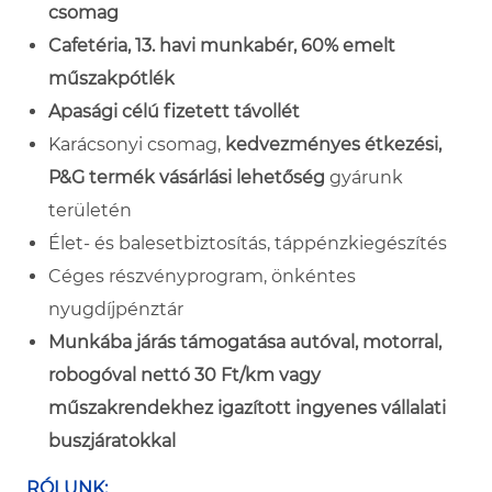
csomag
Cafetéria, 13. havi munkabér, 60% emelt
műszakpótlék
Apasági célú fizetett távollét
Karácsonyi csomag,
kedvezményes étkezési,
P&G termék vásárlási lehetőség
gyárunk
területén
Élet- és balesetbiztosítás, táppénzkiegészítés
Céges részvényprogram, önkéntes
nyugdíjpénztár
Munkába járás támogatása autóval, motorral,
robogóval nettó 30 Ft/km vagy
műszakrendekhez igazított ingyenes vállalati
buszjáratokkal
RÓLUNK: