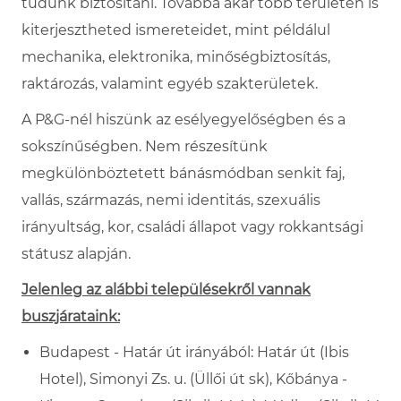
tudunk biztosítani. Továbbá akár több területen is
kiterjesztheted ismereteidet, mint példálul
mechanika, elektronika, minőségbiztosítás,
raktározás, valamint egyéb szakterületek.
A P&G-nél hiszünk az esélyegyelőségben és a
sokszínűségben. Nem részesítünk
megkülönböztetett bánásmódban senkit faj,
vallás, származás, nemi identitás, szexuális
irányultság, kor, családi állapot vagy rokkantsági
státusz alapján.
Jelenleg az alábbi településekről vannak
buszjárataink:
Budapest - Határ út
irányából: Határ
út (Ibis
Hotel), Simonyi Zs. u. (Üllői út sk), Kőbánya -