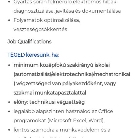
Gyártás során felmerülő elektromos hibák
diagnosztizálása, javítása és dokumentálása
Folyamatok optimalizálása,
veszteségcsökkentés
Job Qualifications
TÉGED keresünk, ha:
minimum középfokú szakirányú iskolai
(automatizálási/elektrotechnikai/mechatronikai
) végzettséged van pályakezdőként, vagy
szakmai munkatapasztalattal
előny: technikusi végzettség
legalább alapszinten használod az Office
programokat (Microsoft Excel, Word),
fontos számodra a munkavédelem és a