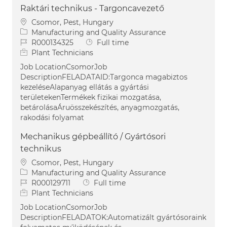
Raktári technikus - Targoncavezető
Location
Csomor, Pest, Hungary
Category
Manufacturing and Quality Assurance
Job Id
Job Type
R000134325
Full time
Plant Technicians
Job LocationCsomorJob
DescriptionFELADATAID:Targonca magabiztos
kezeléseAlapanyag ellátás a gyártási
területekenTermékek fizikai mozgatása,
betárolásaÁruösszekészítés, anyagmozgatás,
rakodási folyamat
Mechanikus gépbeállító / Gyártósori
technikus
Location
Csomor, Pest, Hungary
Category
Manufacturing and Quality Assurance
Job Id
Job Type
R000129711
Full time
Plant Technicians
Job LocationCsomorJob
DescriptionFELADATOK:Automatizált gyártósoraink