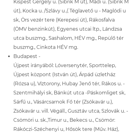
Kispest Gergely u. (Sibrik M út), Mádi u. (Sibrik M
út), Kocka u. /Szlávy u./, Téglavető u - Maglódi u
sk, Örs vezér tere (Kerepesi út), Rákosfalva
(ÖMV benzinkút), Egyenes utcai ltp., Lándzsa
utca buszmg., Sashalom, HÉV mg., Repülő tér
buszmg., Cinkota HÉV mg.
Budapest -
Újpest
irányából: Lóversenytér,
Sporttelep,
Újpest központ (István út), Árpád üzletház
(Rózsa u), Víztorony, Hubay Jenő tér, Rákos u. -
Szentmihályi sk, Bánkút utca -Páskomliget sk,
Sárfű u., Vásárcsarnok Fő tér (Zsókavár u.),
Zsókavár u. vill. Végáll., Gusztáv utca, Szlovák u. -
Csömöri u. sk.,Timur u., Bekecs u., Csömör:
Rákóczi-Széchenyi u, Hősök tere (Műv. Ház),