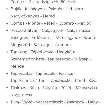
Petőfi u - Szabadság u sk, Béke tér
Buják - Kisbágyon - Palotás - Héhalom -
Nagykökényes – Heréd
Gomba - Monor - Péteri - Gyömrő - Maglód
Püspökhatvan - Galgagyörk - Galgamácsa -
Vácegres - Erdőkertes - Veresegyház - Szada -
Mogyoród - Szilasliget - Kerepes
Tápióság - Tápióbicske - Nagykáta -
Szentmártonkáta - Tápiószecső - Sülysáp -
Mende
Tápiószőlős - Tápiószele - Farmos -
Tápiószentmárton - Tápióbicske - Pánd - Káva
Tóalmás - Kóka - Sülysáp - Pécel - Rákoscsaba -
Nagytarcsa
Tura - Valkó - Vácszentlászló - Zsámbok - Dány -