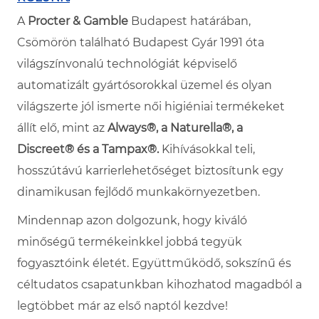
A
Procter & Gamble
Budapest határában,
Csömörön található Budapest Gyár 1991 óta
világszínvonalú technológiát képviselő
automatizált gyártósorokkal üzemel és olyan
világszerte jól ismerte női higiéniai termékeket
állít elő, mint az
Always®, a Naturella®, a
Discreet® és a Tampax®.
Kihívásokkal teli,
hosszútávú karrierlehetőséget biztosítunk egy
dinamikusan fejlődő munkakörnyezetben.
Mindennap azon dolgozunk, hogy kiváló
minőségű termékeinkkel jobbá tegyük
fogyasztóink életét. Együttműködő, sokszínű és
céltudatos csapatunkban kihozhatod magadból a
legtöbbet már az első naptól kezdve!