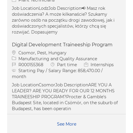
Job LocationLodzJob Description📢 Masz rok
doświadczenia? A może kilkanaście? Szukamy
zarówno osób na początku drogi zawodowej, jak i
doświadczonych specjalistów, którzy chcą się
rozwijać. Dopasujemy
Digital Development Traineeship Program
Location
Csomor, Pest, Hungary
Category
Manufacturing and Quality Assurance
Job Id
Job Type
R000155368
Part time
Internships
Starting Pay / Salary Range:
858,470.00 /
month
Job LocationCsomorJob DescriptionARE YOU A
LEADER? ARE YOU READY FOR OUR 12 MONTHS
TRAINEESHIP PROGRAM?Procter & Gamble's
Budapest Site, located in Csömör, on the suburb of
Budapest, has been operatin
See More