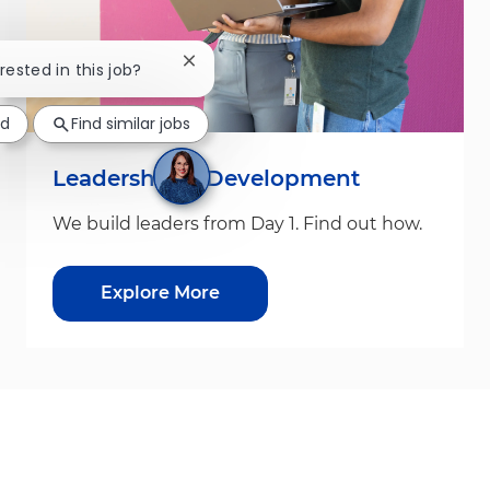
Close chatbot notification
rested in this job?
ed
Find similar jobs
Leadership & Development
We build leaders from Day 1. Find out how.
Explore More