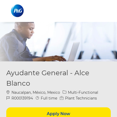
Skip to main content
Skip to main content
-
-
Ayudante General - Alce
Blanco
Location
Category
Naucalpan, México, Mexico
Multi-Functional
Job Id
Job Type
R000139194
Full time
Plant Technicians
Apply Now