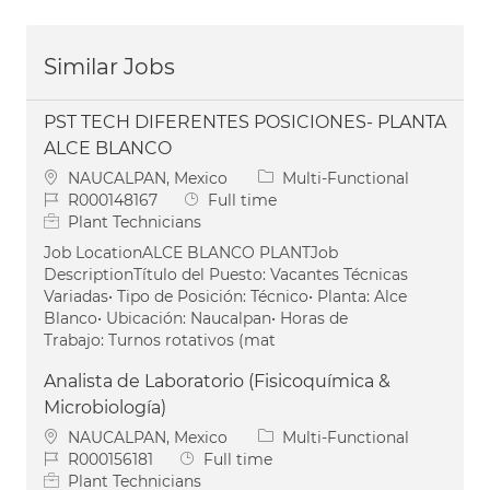
Similar Jobs
PST TECH DIFERENTES POSICIONES- PLANTA
ALCE BLANCO
Location
Category
NAUCALPAN, Mexico
Multi-Functional
Job Id
Job Type
R000148167
Full time
Plant Technicians
Job LocationALCE BLANCO PLANTJob
DescriptionTítulo del Puesto: Vacantes Técnicas
Variadas• Tipo de Posición: Técnico• Planta: Alce
Blanco• Ubicación: Naucalpan• Horas de
Trabajo: Turnos rotativos (mat
Analista de Laboratorio (Fisicoquímica &
Microbiología)
Location
Category
NAUCALPAN, Mexico
Multi-Functional
Job Id
Job Type
R000156181
Full time
Plant Technicians