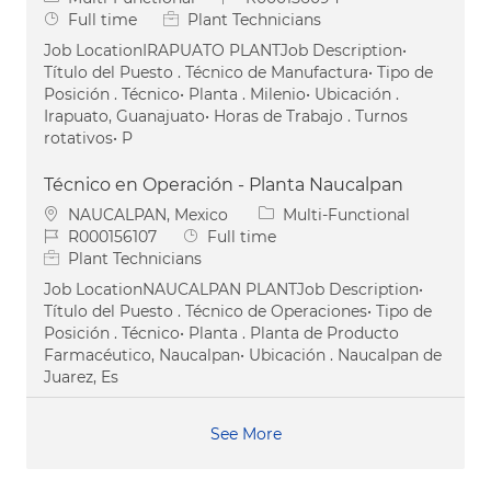
Job Type
Full time
Plant Technicians
Job LocationIRAPUATO PLANTJob Description•
Título del Puesto . Técnico de Manufactura• Tipo de
Posición . Técnico• Planta . Milenio• Ubicación .
Irapuato, Guanajuato• Horas de Trabajo . Turnos
rotativos• P
Técnico en Operación - Planta Naucalpan
Location
Category
NAUCALPAN, Mexico
Multi-Functional
Job Id
Job Type
R000156107
Full time
Plant Technicians
Job LocationNAUCALPAN PLANTJob Description•
Título del Puesto . Técnico de Operaciones• Tipo de
Posición . Técnico• Planta . Planta de Producto
Farmacéutico, Naucalpan• Ubicación . Naucalpan de
Juarez, Es
See More