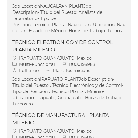
Job LocationNAUCALPAN PLANTJob
Description• Título del Puesto: Analista de
Laboratorio• Tipo de
Posición: Técnico• Planta: Naucalpan• Ubicación: Nau
calpan, Estado de México• Horas de Trabajo: Turnos r
TECNICO ELECTRONICO Y DE CONTROL-
PLANTA MILENIO
Location
IRAPUATO GUANAJUATO, Mexico
Category
Job Id
Multi-Functional
R000156983
Job Type
Full time
Plant Technicians
Job LocationIRAPUATO PLANTJob Description•
Título del Puesto . Técnico Electrónico y de Control•
Tipo de Posición . Técnico• Planta . Milenio•
Ubicación . Irapuato, Guanajuato• Horas de Trabajo .
Turnos ro
TÉCNICO DE MANUFACTURA - PLANTA
MILENIO
Location
IRAPUATO GUANAJUATO, Mexico
Category
Job Id
Multi-Functional
R000156094