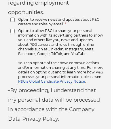
regarding employment
opportunities.
Opt-in to receive news and updates about P&G
careers and roles by email.
*
Opt-in to allow P&G to share your personal
information with its advertising partners to show
you, and others like you, news and updates
about P&G careers and roles through online
channels such as LinkedIn, Instagram, Meta,
Facebook, Google, TikTok, and YouTube.
You can opt out of the above communications
and/or information sharing at any time. For more
details on opting out and to learn more how P&G
processes your personal information, please see
P&G’s Global Candidate Privacy Notice
.
-By proceeding, I understand that
my personal data will be processed
in accordance with the Company
Data Privacy Policy.