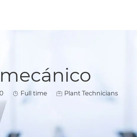
romecánico
Job Type
0
Full time
Plant Technicians