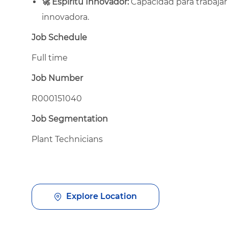
🚀
Espíritu Innovador:
Capacidad para trabaja
innovadora.
Job Schedule
Full time
Job Number
R000151040
Job Segmentation
Plant Technicians
Explore Location