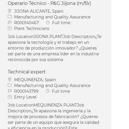
Operario Técnico - P&G Jiijona (m/f/x)
Location
JIJONA ALICANTE, Spain
Category
Manufacturing and Quality Assurance
Job Id
Job Type
R000140467
Full time
Plant Technicians
Job LocationJIJONA PLANTJob Description¿Te
apasiona la tecnología y el trabajo en un
entorno de producción innovador? ¿Quieres
ser parte de una empresa líder en la industria
reconocida por sus sistema
Technical expert
Location
MEQUINENZA, Spain
Category
Manufacturing and Quality Assurance
Job Id
Job Type
R000143799
Full time
Entry Level
Job LocationMEQUINENZA PLANTJob
Description¿Te apasiona la ingeniería y la
mejora de procesos de fabricación? ¿Quieres
ser parte de un equipo que asegura la calidad
y eficiencia en la producción?¡Este