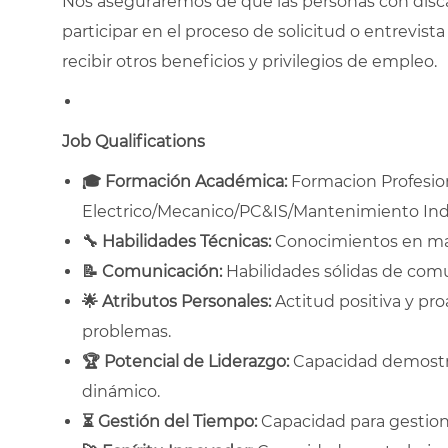
Nos aseguraremos de que las personas con disc
participar en el proceso de solicitud o entrevista 
recibir otros beneficios y privilegios de empleo.
Job Qualifications
🎓
Formación Académica:
Formacion Profesion
Electrico/Mecanico/PC&IS/Mantenimiento Indust
🔧
Habilidades Técnicas:
Conocimientos en man
📝
Comunicación:
Habilidades sólidas de comu
🌟
Atributos Personales:
Actitud positiva y pro
problemas.
🏆
Potencial de Liderazgo:
Capacidad demostra
dinámico.
⏳
Gestión del Tiempo:
Capacidad para gestiona