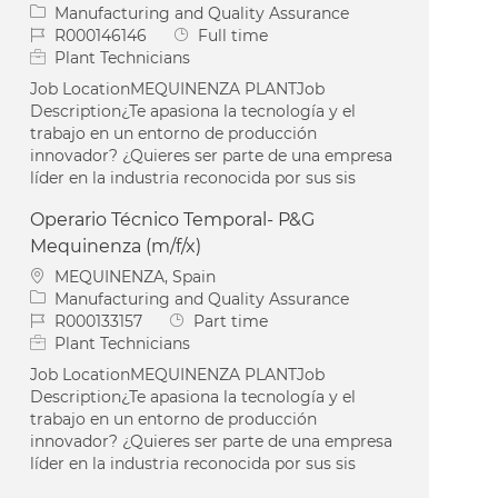
Category
Manufacturing and Quality Assurance
Job Id
Job Type
R000146146
Full time
Plant Technicians
Job LocationMEQUINENZA PLANTJob
Description¿Te apasiona la tecnología y el
trabajo en un entorno de producción
innovador? ¿Quieres ser parte de una empresa
líder en la industria reconocida por sus sis
Operario Técnico Temporal- P&G
Mequinenza (m/f/x)
Location
MEQUINENZA, Spain
Category
Manufacturing and Quality Assurance
Job Id
Job Type
R000133157
Part time
Plant Technicians
Job LocationMEQUINENZA PLANTJob
Description¿Te apasiona la tecnología y el
trabajo en un entorno de producción
innovador? ¿Quieres ser parte de una empresa
líder en la industria reconocida por sus sis