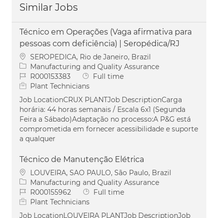
Similar Jobs
Técnico em Operações (Vaga afirmativa para
pessoas com deficiência) | Seropédica/RJ
Location
SEROPEDICA, Rio de Janeiro, Brazil
Category
Manufacturing and Quality Assurance
Job Id
Job Type
R000153383
Full time
Plant Technicians
Job LocationCRUX PLANTJob DescriptionCarga
horária: 44 horas semanais / Escala 6x1 (Segunda
Feira a Sábado)Adaptação no processo:A P&G está
comprometida em fornecer acessibilidade e suporte
a qualquer
Técnico de Manutenção Elétrica
Location
LOUVEIRA, SAO PAULO, São Paulo, Brazil
Category
Manufacturing and Quality Assurance
Job Id
Job Type
R000155962
Full time
Plant Technicians
Job LocationLOUVEIRA PLANTJob DescriptionJob