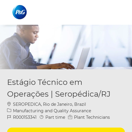
Skip to main content
Skip to main content
-
-
Estágio Técnico em
Operações | Seropédica/RJ
Location
SEROPEDICA, Rio de Janeiro, Brazil
Category
Manufacturing and Quality Assurance
Job Id
Job Type
R000153341
Part time
Plant Technicians