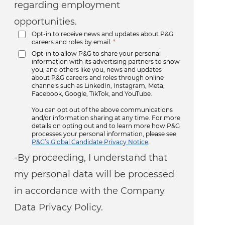
regarding employment
opportunities.
Opt-in to receive news and updates about P&G
careers and roles by email.
*
Opt-in to allow P&G to share your personal
information with its advertising partners to show
you, and others like you, news and updates
about P&G careers and roles through online
channels such as LinkedIn, Instagram, Meta,
Facebook, Google, TikTok, and YouTube.
You can opt out of the above communications
and/or information sharing at any time. For more
details on opting out and to learn more how P&G
processes your personal information, please see
P&G’s Global Candidate Privacy Notice
.
-By proceeding, I understand that
my personal data will be processed
in accordance with the Company
Data Privacy Policy.