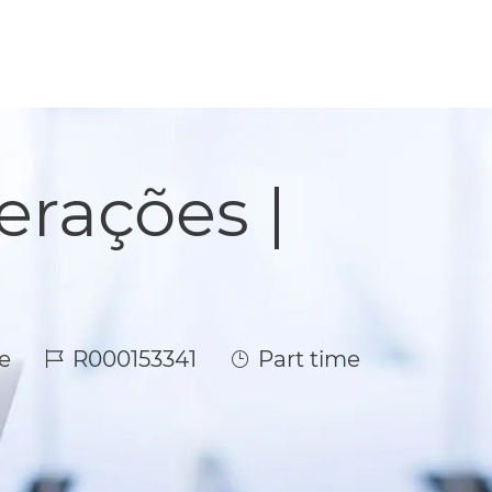
erações |
Job Id
Job Type
e
R000153341
Part time