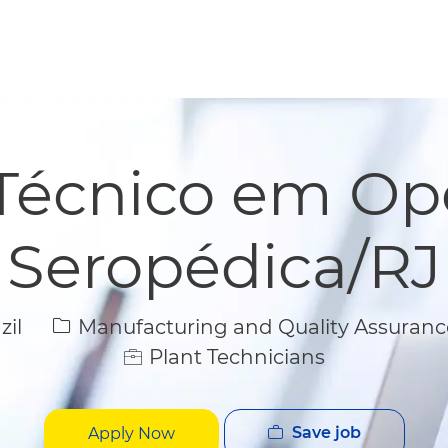
Skip to main content
Skip to main content
Técnico em Op
Seropédica/RJ
Category
zil
Manufacturing and Quality Assuranc
Plant Technicians
Save job
Apply Now