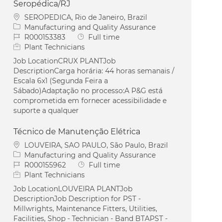
Seropédica/RJ
Location
SEROPEDICA, Rio de Janeiro, Brazil
Category
Manufacturing and Quality Assurance
Job Id
Job Type
R000153383
Full time
Plant Technicians
Job LocationCRUX PLANTJob
DescriptionCarga horária: 44 horas semanais /
Escala 6x1 (Segunda Feira a
Sábado)Adaptação no processo:A P&G está
comprometida em fornecer acessibilidade e
suporte a qualquer
Técnico de Manutenção Elétrica
Location
LOUVEIRA, SAO PAULO, São Paulo, Brazil
Category
Manufacturing and Quality Assurance
Job Id
Job Type
R000155962
Full time
Plant Technicians
Job LocationLOUVEIRA PLANTJob
DescriptionJob Description for PST -
Millwrights, Maintenance Fitters, Utilities,
Facilities, Shop - Technician - Band BTAPST -