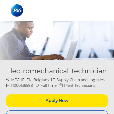
Skip to main content
Skip to main content
-
-
Electromechanical Technician
Location
Category
MECHELEN, Belgium
Supply Chain and Logistics
Job Id
Job Type
R000136598
Full time
Plant Technicians
Apply Now