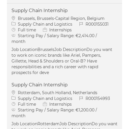
Supply Chain Internship
Location
Brussels, Brussels-Capital Region, Belgium
Category
Job Id
Supply Chain and Logistics
R000155031
Job Type
Full time
Internships
Starting Pay / Salary Range:
€2,414.00 /
month
Job LocationBrusselsJob DescriptionDo you want
to work on iconic brands like Ariel, Pampers,
Gillette, Head & Shoulders or Oral-B? Have
responsibilities and a rich career with rapid
prospects for deve
Supply Chain Internship
Location
Rotterdam, South Holland, Netherlands
Category
Job Id
Supply Chain and Logistics
R000154993
Job Type
Full time
Internships
Starting Pay / Salary Range:
€1,200.00 /
month
Job LocationRotterdamJob DescriptionDo you want