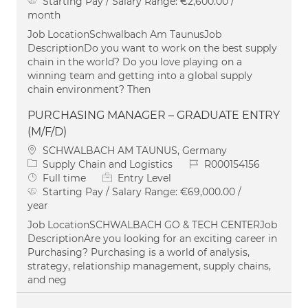
Starting Pay / Salary Range:
€2,600.00 /
month
Job LocationSchwalbach Am TaunusJob
DescriptionDo you want to work on the best supply
chain in the world? Do you love playing on a
winning team and getting into a global supply
chain environment? Then
PURCHASING MANAGER – GRADUATE ENTRY
(M/F/D)
Location
SCHWALBACH AM TAUNUS, Germany
Category
Job Id
Supply Chain and Logistics
R000154156
Job Type
Full time
Entry Level
Starting Pay / Salary Range:
€69,000.00 /
year
Job LocationSCHWALBACH GO & TECH CENTERJob
DescriptionAre you looking for an exciting career in
Purchasing? Purchasing is a world of analysis,
strategy, relationship management, supply chains,
and neg