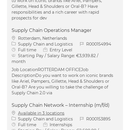
to work on iconic brands like Ariel, Pampers,
Gillette, Head & Shoulders or Oral-B? Have
responsibilities and a rich career with rapid
prospects for dev
Supply Chain Operations Manager
Location
Rotterdam, Netherlands
Category
Job Id
Supply Chain and Logistics
R000154994
Job Type
Full time
Entry Level
Starting Pay / Salary Range:
€3,939.82 /
month
Job LocationROTTERDAM OFFICEJob
DescriptionDo you want to work on iconic brands
like Ariel, Pampers, Gillette, Head & Shoulders or
Oral-B? Are you willing to take the challenge of
Supply Chain 2.0 via
Supply Chain Network – Internship (m/f/d)
Available in 3 locations
Category
Job Id
Supply Chain and Logistics
R000153895
Job Type
Full time
Internships