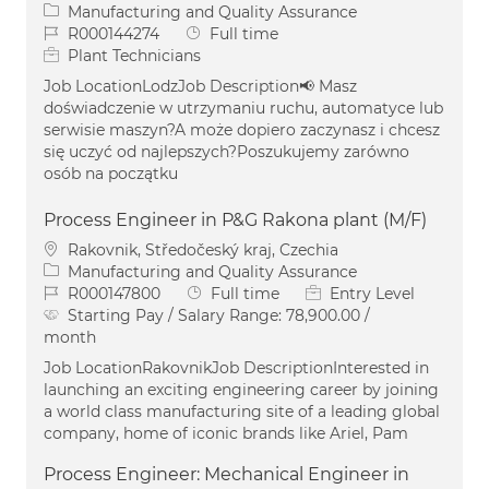
Category
Manufacturing and Quality Assurance
Job Id
Job Type
R000144274
Full time
Plant Technicians
Job LocationLodzJob Description📢 Masz
doświadczenie w utrzymaniu ruchu, automatyce lub
serwisie maszyn?A może dopiero zaczynasz i chcesz
się uczyć od najlepszych?Poszukujemy zarówno
osób na początku
Process Engineer in P&G Rakona plant (M/F)
Location
Rakovnik, Středočeský kraj, Czechia
Category
Manufacturing and Quality Assurance
Job Id
Job Type
R000147800
Full time
Entry Level
Starting Pay / Salary Range:
78,900.00 /
month
Job LocationRakovnikJob DescriptionInterested in
launching an exciting engineering career by joining
a world class manufacturing site of a leading global
company, home of iconic brands like Ariel, Pam
Process Engineer: Mechanical Engineer in