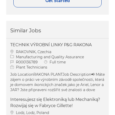
Get Started
Similar Jobs
TECHNIK VÝROBNÍ LINKY P&G RAKONA
Location
RAKOVNIK, Czechia
Category
Manufacturing and Quality Assurance
Job Id
Job Type
R000136789
Full time
Plant Technicians
Job LocationRAKONA PLANTJob Description📢 Máte
zájem o práci ve výrobním závodě společnosti, která
je domovem ikonických značek jako je Ariel, Lenor a
JAR? Jste připraveni rozšířit své znalosti a dove
Interesujesz się Elektroniką lub Mechaniką?
Rozwijaj się w Fabryce Gillette!
Location
Lodz, Lodz, Poland