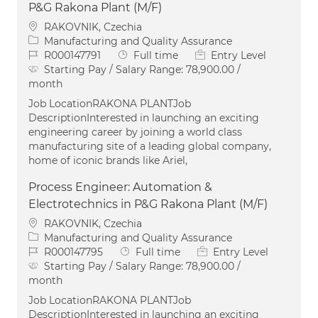
P&G Rakona Plant (M/F)
Location
RAKOVNIK, Czechia
Category
Manufacturing and Quality Assurance
Job Id
Job Type
R000147791
Full time
Entry Level
Starting Pay / Salary Range:
78,900.00 /
month
Job LocationRAKONA PLANTJob
DescriptionInterested in launching an exciting
engineering career by joining a world class
manufacturing site of a leading global company,
home of iconic brands like Ariel,
Process Engineer: Automation &
Electrotechnics in P&G Rakona Plant (M/F)
Location
RAKOVNIK, Czechia
Category
Manufacturing and Quality Assurance
Job Id
Job Type
R000147795
Full time
Entry Level
Starting Pay / Salary Range:
78,900.00 /
month
Job LocationRAKONA PLANTJob
DescriptionInterested in launching an exciting