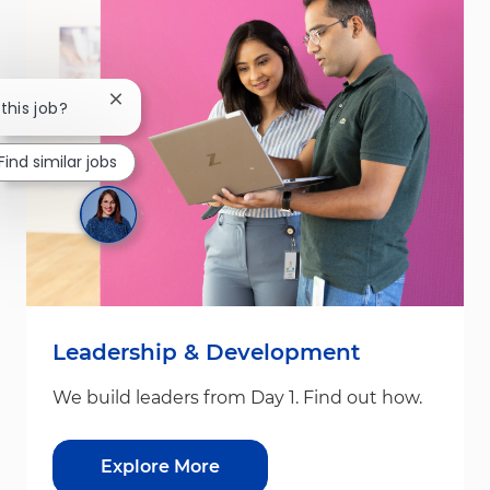
Close chatbot notification
 this job?
Find similar jobs
Leadership & Development
We build leaders from Day 1. Find out how.
Explore More