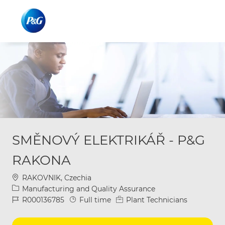
Skip to main content
Skip to main content
-
-
SMĚNOVÝ ELEKTRIKÁŘ - P&G
RAKONA
Location
RAKOVNIK, Czechia
Category
Manufacturing and Quality Assurance
Job Id
Job Type
R000136785
Full time
Plant Technicians