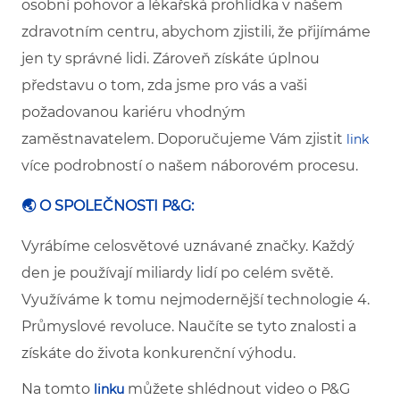
osobní pohovor a lékařská prohlídka v našem
zdravotním centru, abychom zjistili, že přijímáme
jen ty správné lidi. Zároveň získáte úplnou
představu o tom, zda jsme pro vás a vaši
požadovanou kariéru vhodným
zaměstnavatelem.
Doporučujeme Vám zjistit
link
více podrobností o našem náborovém procesu.
🌏 O SPOLEČNOSTI P&G:
Vyrábíme celosvětové uznávané značky. Každý
den je používají miliardy lidí po celém světě.
Využíváme k tomu nejmodernější technologie 4.
Průmyslové revoluce. Naučíte se tyto znalosti a
získáte do života konkurenční výhodu.
Na tomto
můžete shlédnout video o P&G
linku