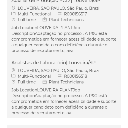
Auxiliar de Produção PCD | Louveira/SP
Location
LOUVEIRA, SAO PAULO, São Paulo, Brazil
Category
Job Id
Multi-Functional
R000156517
Job Type
Full time
Plant Technicians
Job LocationLOUVEIRA PLANTJob
DescriptionAdaptação no processo . A P&G está
comprometida em fornecer acessibilidade e suporte
a qualquer candidato com deficiência durante o
processo de recrutamento, ava
Analistas de Laboratório| Louveira/SP
Location
LOUVEIRA, SAO PAULO, São Paulo, Brazil
Category
Job Id
Multi-Functional
R000156518
Job Type
Full time
Plant Technicians
Job LocationLOUVEIRA PLANTJob
DescriptionAdaptação no processo . A P&G está
comprometida em fornecer acessibilidade e suporte
a qualquer candidato com deficiência durante o
processo de recrutamento, av