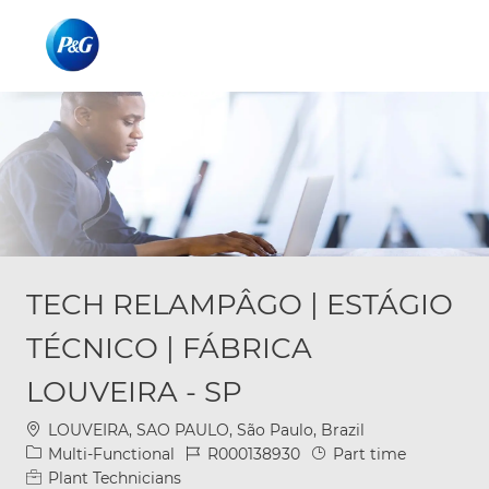
Skip to main content
Skip to main content
-
-
TECH RELAMPÂGO | ESTÁGIO
TÉCNICO | FÁBRICA
LOUVEIRA - SP
Location
LOUVEIRA, SAO PAULO, São Paulo, Brazil
Category
Job Id
Job Type
Multi-Functional
R000138930
Part time
Plant Technicians