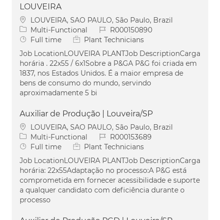
LOUVEIRA
Location
LOUVEIRA, SAO PAULO, São Paulo, Brazil
Category
Job Id
Multi-Functional
R000150890
Job Type
Full time
Plant Technicians
Job LocationLOUVEIRA PLANTJob DescriptionCarga
horária . 22x55 / 6x1Sobre a P&GA P&G foi criada em
1837, nos Estados Unidos. É a maior empresa de
bens de consumo do mundo, servindo
aproximadamente 5 bi
Auxiliar de Produção | Louveira/SP
Location
LOUVEIRA, SAO PAULO, São Paulo, Brazil
Category
Job Id
Multi-Functional
R000153689
Job Type
Full time
Plant Technicians
Job LocationLOUVEIRA PLANTJob DescriptionCarga
horária: 22x55Adaptação no processo:A P&G está
comprometida em fornecer acessibilidade e suporte
a qualquer candidato com deficiência durante o
processo