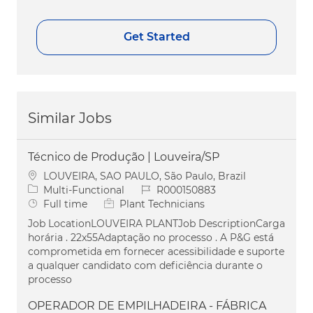
Get Started
Similar Jobs
Técnico de Produção | Louveira/SP
Location
LOUVEIRA, SAO PAULO, São Paulo, Brazil
Category
Job Id
Multi-Functional
R000150883
Job Type
Full time
Plant Technicians
Job LocationLOUVEIRA PLANTJob DescriptionCarga
horária . 22x55Adaptação no processo . A P&G está
comprometida em fornecer acessibilidade e suporte
a qualquer candidato com deficiência durante o
processo
OPERADOR DE EMPILHADEIRA - FÁBRICA