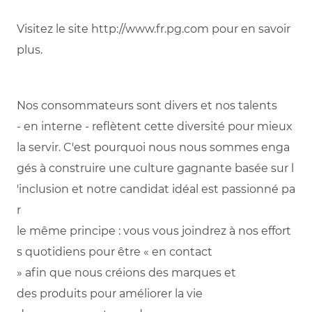
Visitez
le site
http://www.fr.pg.com
pour
en
savoir
plus.
Nos
consommateurs
sont
divers et
nos
talents
-
en
interne
-
reflètent
cette
diversité
pour
mieux
la
servir
.
C'est
pourquoi
nous
nous
sommes
enga
gés
à
construire
une
culture
gagnante
basée
sur
l
'inclusion
et
notre
candidat
idéal
est
passionné
pa
r
le
même
principe
:
vous
vous
joindrez
à
nos
effort
s
quotidiens
pour
être
«
en
contact
»
afin
que
nous
créions
des marques et
des
produits
pour
améliorer
la vie