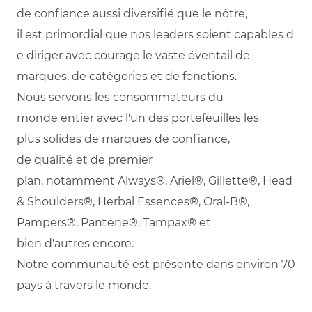
de
confiance
aussi
diversifié
que
le
nôtre
,
il
est
primordial
que
nos
leaders
soient
capables
d
e
diriger
avec courage le
vaste
éventail
de
marques, de
catégories
et de
fonctions
.
Nous
servons
les
consommateurs
du
monde
entier
avec
l'un
des
portefeuilles
les
plus
solides
de marques de
confiance
,
de
qualité
et de premier
plan,
notamment
Always®, Ariel®, Gillette®, Head
& Shoulders®, Herbal Essences®, Oral-B®,
Pampers®, Pantene®, Tampax® et
bien
d'autres
encore.
Notre
communauté
est
présente
dans environ 70
pays à travers le monde.