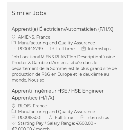
Similar Jobs
Apprenti(e) Électricien/Automaticien (F/H/X)
Location
AMIENS, France
Category
Manufacturing and Quality Assurance
Job Id
Job Type
R000146799
Full time
Internships
Job LocationAMIENS PLANTJob DescriptionL'usine
Procter & Gamble d'Amiens, située dans le
département de la Somme, est le plus grand site de
production de P&G en Europe et le deuxième au
monde. Nous so
Apprenti Ingénieur HSE / HSE Engineer
Apprentice (H/F/X)
Location
BLOIS, France
Category
Manufacturing and Quality Assurance
Job Id
Job Type
R000153001
Full time
Internships
Starting Pay / Salary Range:
€600.00 -
€2,000.00 / month