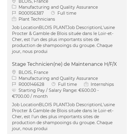
Location
BLOIS, France
Category
Manufacturing and Quality Assurance
Job Id
Job Type
R000156387
Full time
Plant Technicians
Job LocationBLOIS PLANTJob DescriptionL'usine
Procter & Gamble de Blois située dans le Loir-et-
Cher, est l'un des plus importants sites de
production de shampooings du groupe. Chaque
jour, nous produi
Stage Technicien(ne) de Maintenance H/F/X
Location
BLOIS, France
Category
Manufacturing and Quality Assurance
Job Id
Job Type
R000146628
Full time
Internships
Starting Pay / Salary Range:
€600.00 -
€700.00 / month
Job LocationBLOIS PLANTJob DescriptionL'usine
Procter & Gamble de Blois située dans le Loir-et-
Cher, est l'un des plus importants sites de
production de shampooings du groupe. Chaque
jour, nous produi