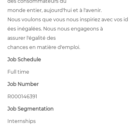
des
consommateurs
du
monde
entier
,
aujourd'hui
et à
l'avenir
.
Nous
voulons
que
vous
nous
inspiriez
avec
vos
id
ées
inégalées
. Nous
nous
engageons
à
assurer
l'égalité
des
chances
en
matière
d'emploi
.
Job Schedule
Full time
Job Number
R000146391
Job Segmentation
Internships