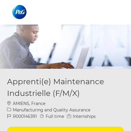
Skip to main content
Skip to main content
-
-
Apprenti(e) Maintenance
Industrielle (F/M/X)
Location
AMIENS, France
Category
Manufacturing and Quality Assurance
Job Id
Job Type
R000146391
Full time
Internships