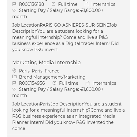
Job Id
Job Type
R000136188
Full time
Internships
Starting Pay / Salary Range:
€1,600.00 /
month
Job LocationPARIS GO-ASNIERES-SUR-SEINEJob
DescriptionYou are a student looking for a
meaningful internship? Come and live a P&G
business experience as a Digital trader Intern! Did
you know P&G invent
Marketing Media Internship
Location
Paris, Paris, France
Category
Brand Management/Marketing
Job Id
Job Type
R000154956
Full time
Internships
Starting Pay / Salary Range:
€1,600.00 /
month
Job LocationParisJob DescriptionYou are a student
looking for a meaningful internship?Come and live a
P&G business experience as an Integrated Media
Planner Intern! Did you know P&G invented the
conce