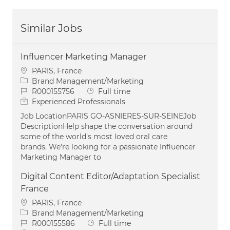
Similar Jobs
Influencer Marketing Manager
Location
PARIS, France
Category
Brand Management/Marketing
Job Id
Job Type
R000155756
Full time
Experienced Professionals
Job LocationPARIS GO-ASNIERES-SUR-SEINEJob
DescriptionHelp shape the conversation around
some of the world's most loved oral care
brands. We're looking for a passionate Influencer
Marketing Manager to
Digital Content Editor/Adaptation Specialist
France
Location
PARIS, France
Category
Brand Management/Marketing
Job Id
Job Type
R000155586
Full time