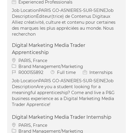
Experienced Professionals
Job LocationPARIS GO-ASNIERES-SUR-SEINEJob
DescriptionÉditeur(trice) de Contenus Digitaux
Alliez créativité, culture et contenu pour certaines
des marques les plus appréciées au monde. Nous
recherchon
Digital Marketing Media Trader
Apprenticeship
Location
PARIS, France
Category
Brand Management/Marketing
Job Id
Job Type
R000155892
Full time
Internships
Job LocationPARIS GO-ASNIERES-SUR-SEINEJob
DescriptionAre you a student looking for a
meaningful apprenticeship? Come and live a P&G
business experience as a Digital Marketing Media
Trader Apprentice!
Digital Marketing Media Trader Internship
Location
PARIS, France
Category
Brand Management/Marketing