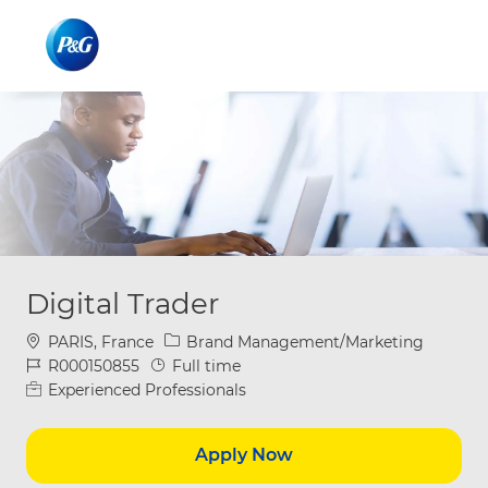
Skip to main content
Skip to main content
-
-
Digital Trader
Location
Category
PARIS, France
Brand Management/Marketing
Job Id
Job Type
R000150855
Full time
Experienced Professionals
Apply Now