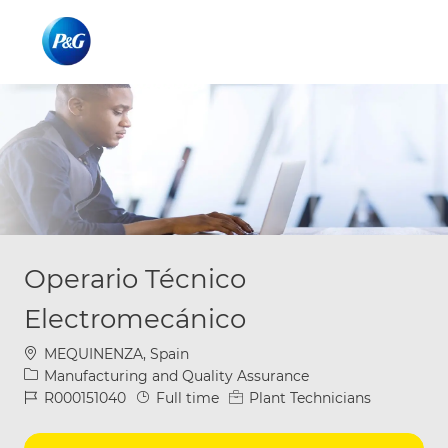
Skip to main content
Skip to main content
-
-
Operario Técnico
Electromecánico
Location
MEQUINENZA, Spain
Category
Manufacturing and Quality Assurance
Job Id
Job Type
R000151040
Full time
Plant Technicians