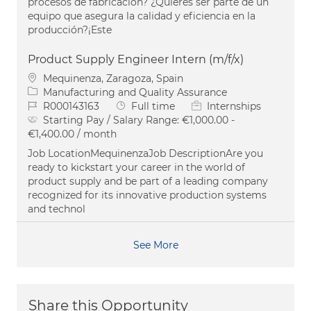
procesos de fabricación? ¿Quieres ser parte de un
equipo que asegura la calidad y eficiencia en la
producción?¡Este
Product Supply Engineer Intern (m/f/x)
Location
Mequinenza, Zaragoza, Spain
Category
Manufacturing and Quality Assurance
Job Id
Job Type
R000143163
Full time
Internships
Starting Pay / Salary Range:
€1,000.00 -
€1,400.00 / month
Job LocationMequinenzaJob DescriptionAre you
ready to kickstart your career in the world of
product supply and be part of a leading company
recognized for its innovative production systems
and technol
See More
Share this Opportunity