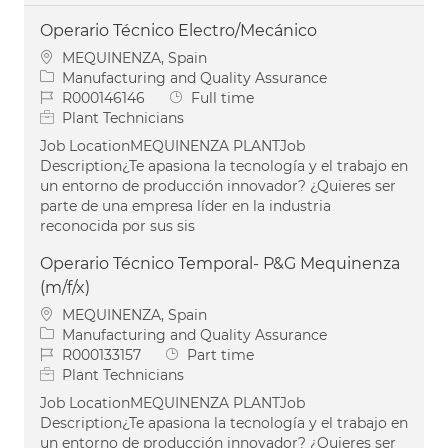
Operario Técnico Electro/Mecánico
Location
MEQUINENZA, Spain
Category
Manufacturing and Quality Assurance
Job Id
Job Type
R000146146
Full time
Plant Technicians
Job LocationMEQUINENZA PLANTJob
Description¿Te apasiona la tecnología y el trabajo en
un entorno de producción innovador? ¿Quieres ser
parte de una empresa líder en la industria
reconocida por sus sis
Operario Técnico Temporal- P&G Mequinenza
(m/f/x)
Location
MEQUINENZA, Spain
Category
Manufacturing and Quality Assurance
Job Id
Job Type
R000133157
Part time
Plant Technicians
Job LocationMEQUINENZA PLANTJob
Description¿Te apasiona la tecnología y el trabajo en
un entorno de producción innovador? ¿Quieres ser