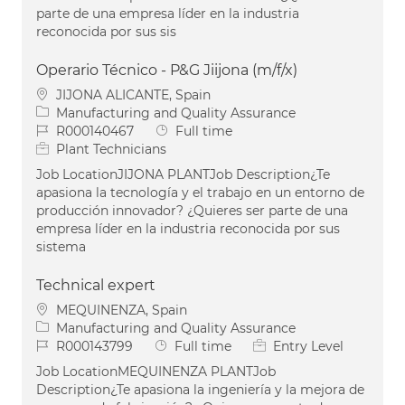
parte de una empresa líder en la industria
reconocida por sus sis
Operario Técnico - P&G Jiijona (m/f/x)
Location
JIJONA ALICANTE, Spain
Category
Manufacturing and Quality Assurance
Job Id
Job Type
R000140467
Full time
Plant Technicians
Job LocationJIJONA PLANTJob Description¿Te
apasiona la tecnología y el trabajo en un entorno de
producción innovador? ¿Quieres ser parte de una
empresa líder en la industria reconocida por sus
sistema
Technical expert
Location
MEQUINENZA, Spain
Category
Manufacturing and Quality Assurance
Job Id
Job Type
R000143799
Full time
Entry Level
Job LocationMEQUINENZA PLANTJob
Description¿Te apasiona la ingeniería y la mejora de