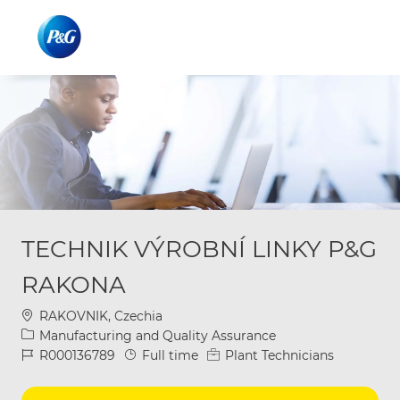
Skip to main content
Skip to main content
-
-
TECHNIK VÝROBNÍ LINKY P&G
RAKONA
Location
RAKOVNIK, Czechia
Category
Manufacturing and Quality Assurance
Job Id
Job Type
R000136789
Full time
Plant Technicians