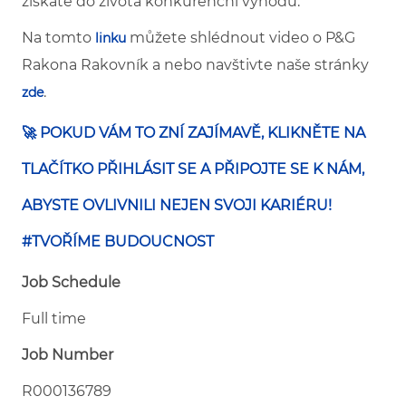
získáte do života konkurenční výhodu.
Na tomto
můžete shlédnout video o P&G
linku
Rakona Rakovník
a nebo navštivte naše stránky
.
zde
🚀 POKUD VÁM TO ZNÍ ZAJÍMAVĚ, KLIKNĚTE NA
TLAČÍTKO PŘIHLÁSIT SE A PŘIPOJTE SE K NÁM,
ABYSTE OVLIVNILI NEJEN SVOJI KARIÉRU!
#TVOŘÍME BUDOUCNOST
Job Schedule
Full time
Job Number
R000136789