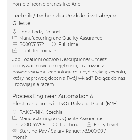
home of iconic brands like Ariel,
Technik / Techniczka Produkcji w Fabryce
Gillette
Location
Lodz, Lodz, Poland
Category
Manufacturing and Quality Assurance
Job Id
Job Type
R000131372
Full time
Plant Technicians
Job LocationLodzJob Description📢 Chcesz
zdobywać nowe umiejętności, pracować z
nowoczesnymi technologiami i być częścią zespołu,
który naprawdę docenia Twój wkład? Dołącz do nas
i rozwijaj się razem
Process Engineer: Automation &
Electrotechnics in P&G Rakona Plant (M/F)
Location
RAKOVNIK, Czechia
Category
Manufacturing and Quality Assurance
Job Id
Job Type
R000147795
Full time
Entry Level
Starting Pay / Salary Range:
78,900.00 /
month