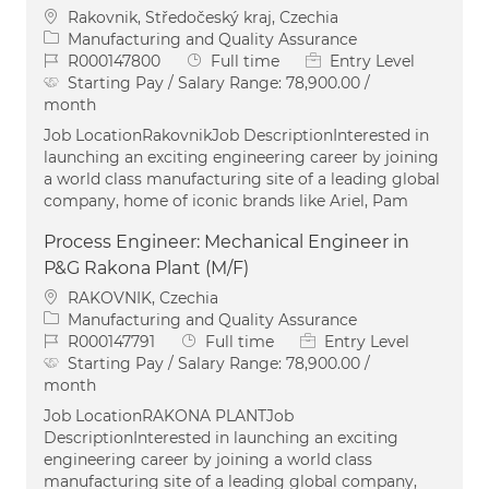
Location
Rakovnik, Středočeský kraj, Czechia
Category
Manufacturing and Quality Assurance
Job Id
Job Type
R000147800
Full time
Entry Level
Starting Pay / Salary Range:
78,900.00 /
month
Job LocationRakovnikJob DescriptionInterested in
launching an exciting engineering career by joining
a world class manufacturing site of a leading global
company, home of iconic brands like Ariel, Pam
Process Engineer: Mechanical Engineer in
P&G Rakona Plant (M/F)
Location
RAKOVNIK, Czechia
Category
Manufacturing and Quality Assurance
Job Id
Job Type
R000147791
Full time
Entry Level
Starting Pay / Salary Range:
78,900.00 /
month
Job LocationRAKONA PLANTJob
DescriptionInterested in launching an exciting
engineering career by joining a world class
manufacturing site of a leading global company,