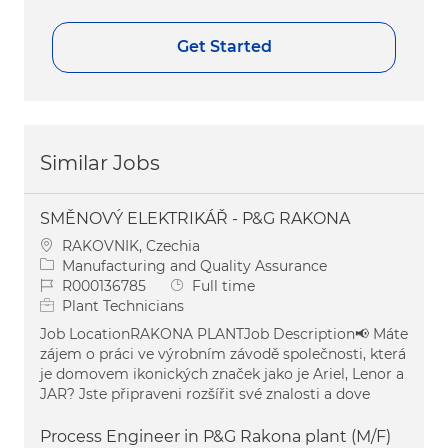
Get Started
Similar Jobs
SMĚNOVÝ ELEKTRIKÁŘ - P&G RAKONA
Location
RAKOVNIK, Czechia
Category
Manufacturing and Quality Assurance
Job Id
Job Type
R000136785
Full time
Plant Technicians
Job LocationRAKONA PLANTJob Description📢 Máte
zájem o práci ve výrobním závodě společnosti, která
je domovem ikonických značek jako je Ariel, Lenor a
JAR? Jste připraveni rozšířit své znalosti a dove
Process Engineer in P&G Rakona plant (M/F)