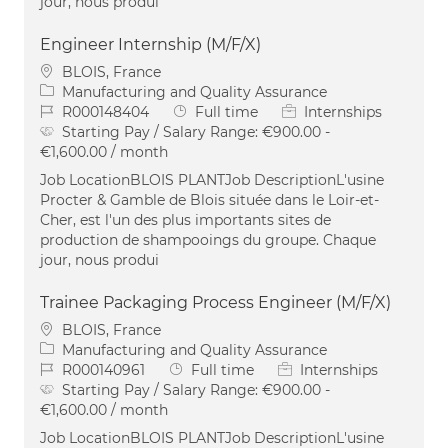
jour, nous produi
Engineer Internship (M/F/X)
Location
BLOIS, France
Category
Manufacturing and Quality Assurance
Job Id
Job Type
R000148404
Full time
Internships
Starting Pay / Salary Range:
€900.00 -
€1,600.00 / month
Job LocationBLOIS PLANTJob DescriptionL'usine
Procter & Gamble de Blois située dans le Loir-et-
Cher, est l'un des plus importants sites de
production de shampooings du groupe. Chaque
jour, nous produi
Trainee Packaging Process Engineer (M/F/X)
Location
BLOIS, France
Category
Manufacturing and Quality Assurance
Job Id
Job Type
R000140961
Full time
Internships
Starting Pay / Salary Range:
€900.00 -
€1,600.00 / month
Job LocationBLOIS PLANTJob DescriptionL'usine