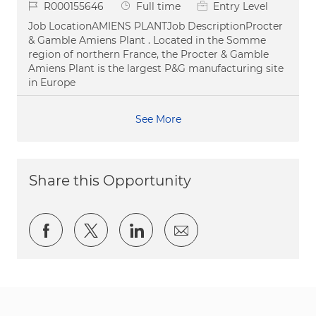
Job Id
Job Type
R000155646
Full time
Entry Level
Job LocationAMIENS PLANTJob DescriptionProcter
& Gamble Amiens Plant . Located in the Somme
region of northern France, the Procter & Gamble
Amiens Plant is the largest P&G manufacturing site
in Europe
See More
Share this Opportunity
Share via Facebook
Share via twitter
Share via LinkedIn
Share via email