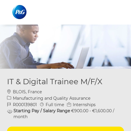
Skip to main content
Skip to main content
-
-
IT & Digital Trainee M/F/X
Location
BLOIS, France
Category
Manufacturing and Quality Assurance
Job Id
Job Type
R000139801
Full time
Internships
Starting Pay / Salary Range
€900.00 - €1,600.00 /
month