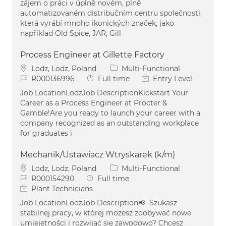
zájem o práci v úplně novém, plně
automatizovaném distribučním centru společnosti,
která vyrábí mnoho ikonických značek, jako
například Old Spice, JAR, Gill
Process Engineer at Gillette Factory
Location
Category
Lodz, Lodz, Poland
Multi-Functional
Job Id
Job Type
R000136996
Full time
Entry Level
Job LocationLodzJob DescriptionKickstart Your
Career as a Process Engineer at Procter &
Gamble!Are you ready to launch your career with a
company recognized as an outstanding workplace
for graduates i
Mechanik/Ustawiacz Wtryskarek (k/m)
Location
Category
Lodz, Lodz, Poland
Multi-Functional
Job Id
Job Type
R000154290
Full time
Plant Technicians
Job LocationLodzJob Description📢 Szukasz
stabilnej pracy, w której możesz zdobywać nowe
umiejętności i rozwijać się zawodowo? Chcesz