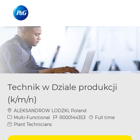
Skip to main content
Skip to main content
-
-
Technik w Dziale produkcji
(k/m/n)
Location
ALEKSANDROW LODZKI, Poland
Category
Job Id
Job Type
Multi-Functional
R000144353
Full time
Plant Technicians