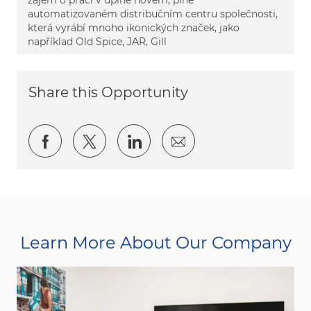
automatizovaném distribučním centru společnosti,
která vyrábí mnoho ikonických značek, jako
například Old Spice, JAR, Gill
Share this Opportunity
Share via Facebook
Share via twitter
Share via LinkedIn
Share via email
Learn More About Our Company