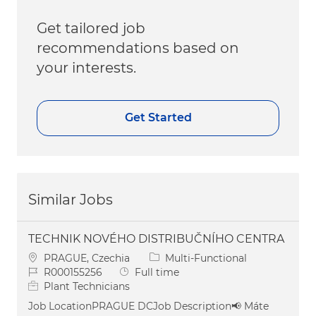
Get tailored job
recommendations based on
your interests.
Get Started
Similar Jobs
TECHNIK NOVÉHO DISTRIBUČNÍHO CENTRA
Location
Category
PRAGUE, Czechia
Multi-Functional
Job Id
Job Type
R000155256
Full time
Plant Technicians
Job LocationPRAGUE DCJob Description📢 Máte