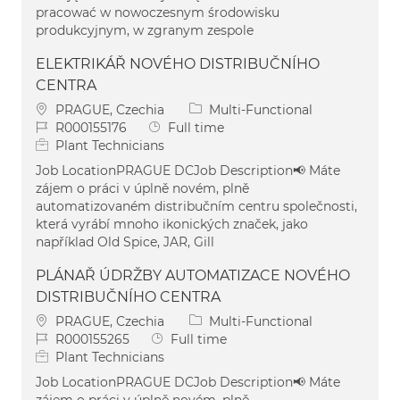
pracować w nowoczesnym środowisku
produkcyjnym, w zgranym zespole
ELEKTRIKÁŘ NOVÉHO DISTRIBUČNÍHO
CENTRA
Location
Category
PRAGUE, Czechia
Multi-Functional
Job Id
Job Type
R000155176
Full time
Plant Technicians
Job LocationPRAGUE DCJob Description📢 Máte
zájem o práci v úplně novém, plně
automatizovaném distribučním centru společnosti,
která vyrábí mnoho ikonických značek, jako
například Old Spice, JAR, Gill
PLÁNAŘ ÚDRŽBY AUTOMATIZACE NOVÉHO
DISTRIBUČNÍHO CENTRA
Location
Category
PRAGUE, Czechia
Multi-Functional
Job Id
Job Type
R000155265
Full time
Plant Technicians
Job LocationPRAGUE DCJob Description📢 Máte
zájem o práci v úplně novém, plně