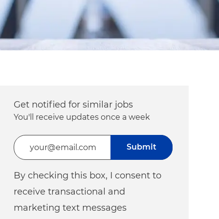
Get notified for similar jobs
You'll receive updates once a week
Enter Email address (Required)
Submit
By checking this box, I consent to
receive transactional and
marketing text messages