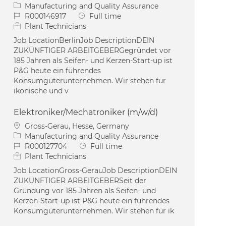
Category
Manufacturing and Quality Assurance
Job Id
Job Type
R000146917
Full time
Plant Technicians
Job LocationBerlinJob DescriptionDEIN
ZUKÜNFTIGER ARBEITGEBERGegründet vor
185 Jahren als Seifen- und Kerzen-Start-up ist
P&G heute ein führendes
Konsumgüterunternehmen. Wir stehen für
ikonische und v
Elektroniker/Mechatroniker (m/w/d)
Location
Gross-Gerau, Hesse, Germany
Category
Manufacturing and Quality Assurance
Job Id
Job Type
R000127704
Full time
Plant Technicians
Job LocationGross-GerauJob DescriptionDEIN
ZUKÜNFTIGER ARBEITGEBERSeit der
Gründung vor 185 Jahren als Seifen- und
Kerzen-Start-up ist P&G heute ein führendes
Konsumgüterunternehmen. Wir stehen für ik