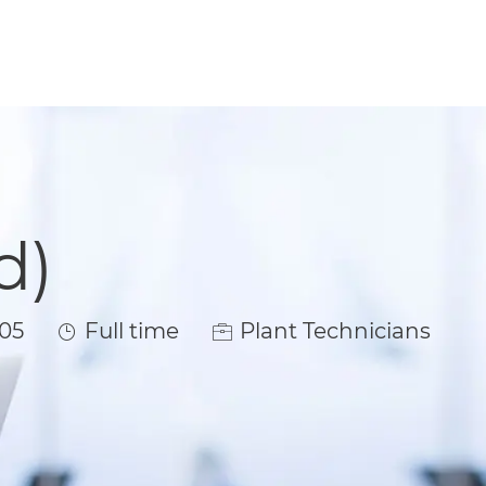
d)
Job Type
05
Full time
Plant Technicians