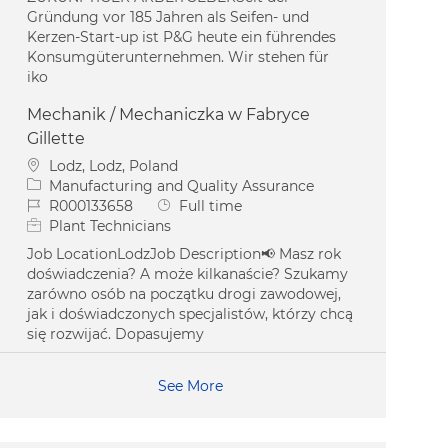
Gründung vor 185 Jahren als Seifen- und
Kerzen-Start-up ist P&G heute ein führendes
Konsumgüterunternehmen. Wir stehen für
iko
Mechanik / Mechaniczka w Fabryce
Gillette
Location
Lodz, Lodz, Poland
Category
Manufacturing and Quality Assurance
Job Id
Job Type
R000133658
Full time
Plant Technicians
Job LocationLodzJob Description📢 Masz rok
doświadczenia? A może kilkanaście? Szukamy
zarówno osób na początku drogi zawodowej,
jak i doświadczonych specjalistów, którzy chcą
się rozwijać. Dopasujemy
See More