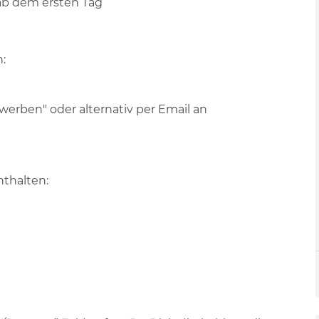
ab dem ersten Tag
:
ewerben" oder alternativ per Email an
thalten: