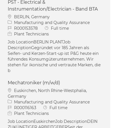
PST - Electrical &
Instrumentation/Electrician - Band BTA
Location
BERLIN, Germany
Category
Manufacturing and Quality Assurance
Job Id
Job Type
R000153578
Full time
Plant Technicians
Job LocationBERLIN PLANTJob
DescriptionGegründet vor 185 Jahren als
Seifen- und Kerzen-Start-up ist P&G heute ein
führendes Konsumgüterunternehmen. Wir
stehen für ikonische und vertraute Marken, die
b
Mechatroniker (m/w/d)
Location
Euskirchen, North Rhine-Westphalia,
Germany
Category
Manufacturing and Quality Assurance
Job Id
Job Type
R000116163
Full time
Plant Technicians
Job LocationEuskirchenJob DescriptionDEIN
ZUKÜNFTIGER ARBEITGEBERSeit der