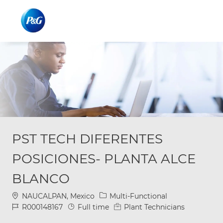
Skip to main content
Skip to main content
-
-
PST TECH DIFERENTES
POSICIONES- PLANTA ALCE
BLANCO
Location
Category
NAUCALPAN, Mexico
Multi-Functional
Job Id
Job Type
R000148167
Full time
Plant Technicians