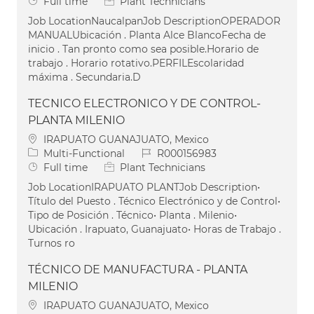
Job Type
Full time
Plant Technicians
Job LocationNaucalpanJob DescriptionOPERADOR
MANUALUbicación . Planta Alce BlancoFecha de
inicio . Tan pronto como sea posible.Horario de
trabajo . Horario rotativo.PERFILEscolaridad
máxima . Secundaria.D
TECNICO ELECTRONICO Y DE CONTROL-
PLANTA MILENIO
Location
IRAPUATO GUANAJUATO, Mexico
Category
Job Id
Multi-Functional
R000156983
Job Type
Full time
Plant Technicians
Job LocationIRAPUATO PLANTJob Description•
Título del Puesto . Técnico Electrónico y de Control•
Tipo de Posición . Técnico• Planta . Milenio•
Ubicación . Irapuato, Guanajuato• Horas de Trabajo .
Turnos ro
TÉCNICO DE MANUFACTURA - PLANTA
MILENIO
Location
IRAPUATO GUANAJUATO, Mexico