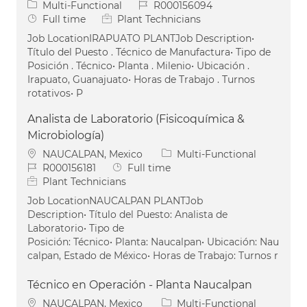
Category
Job Id
Multi-Functional
R000156094
Job Type
Full time
Plant Technicians
Job LocationIRAPUATO PLANTJob Description•
Título del Puesto . Técnico de Manufactura• Tipo de
Posición . Técnico• Planta . Milenio• Ubicación .
Irapuato, Guanajuato• Horas de Trabajo . Turnos
rotativos• P
Analista de Laboratorio (Fisicoquímica &
Microbiología)
Location
Category
NAUCALPAN, Mexico
Multi-Functional
Job Id
Job Type
R000156181
Full time
Plant Technicians
Job LocationNAUCALPAN PLANTJob
Description• Título del Puesto: Analista de
Laboratorio• Tipo de
Posición: Técnico• Planta: Naucalpan• Ubicación: Nau
calpan, Estado de México• Horas de Trabajo: Turnos r
Técnico en Operación - Planta Naucalpan
Location
Category
NAUCALPAN, Mexico
Multi-Functional