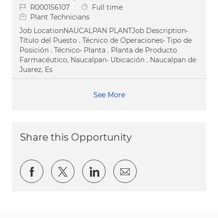
Job Id
Job Type
R000156107
Full time
Plant Technicians
Job LocationNAUCALPAN PLANTJob Description•
Título del Puesto . Técnico de Operaciones• Tipo de
Posición . Técnico• Planta . Planta de Producto
Farmacéutico, Naucalpan• Ubicación . Naucalpan de
Juarez, Es
See More
Share this Opportunity
Share via Facebook
Share via twitter
Share via LinkedIn
Share via email