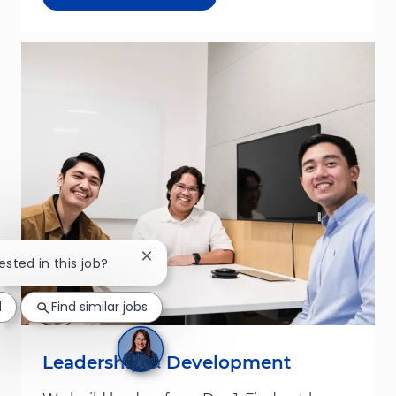
Close chatbot notification
ested in this job?
d
Find similar jobs
Leadership & Development